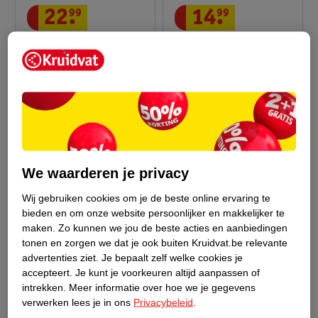
14
.
99
22
.
99
Dermolin Zeer Droge
Drs Leenarts SPF50
Huid Dagcrème
Suncare Fluid
50ml
50ml
12
We waarderen je privacy
Wij gebruiken cookies om je de beste online ervaring te
bieden en om onze website persoonlijker en makkelijker te
maken.
Zo kunnen we jou de beste acties en aanbiedingen
tonen en zorgen we dat je ook buiten Kruidvat.be relevante
advertenties ziet.
Je bepaalt zelf welke cookies je
accepteert.
Je kunt je voorkeuren altijd aanpassen of
intrekken.
Meer informatie over hoe we je gegevens
17
.
99
16
.
99
verwerken lees je in ons
Privacybeleid
.