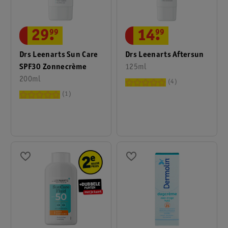
29
.
99
14
.
99
Drs Leenarts Sun Care
Drs Leenarts Aftersun
SPF30 Zonnecrème
125ml
200ml
4
1