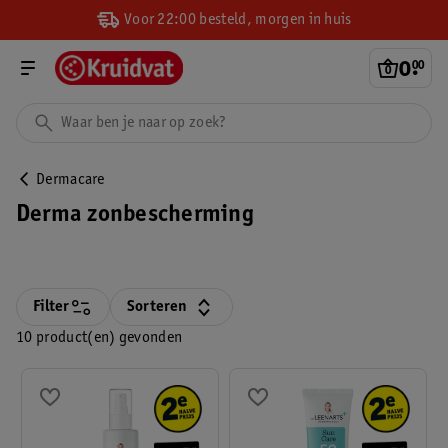
Voor 22:00 besteld, morgen in huis
0
.
00
Dermacare
Derma zonbescherming
Filter
Sorteren
10 product(en) gevonden