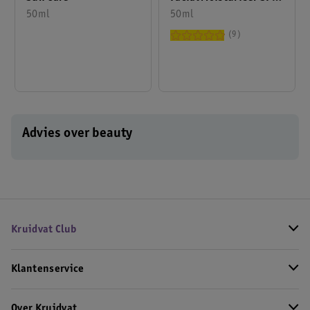
30
50ml
50ml
9
Advies over beauty
Kruidvat Club
Klantenservice
Over Kruidvat