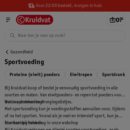
Voor 22:00 besteld, morgen in huis
0
.
00
Gezondheid
Sportvoeding
Proteine (eiwit) poeders
Eiwitrepen
Sportdrank
Bij Kruidvat koop of bestel je eenvoudig sportvoeding in alle
soorten en maten. Van eiwitpoeders- en repen tot poeders voor
isotone dranken en energiegelletjes.
Wat is sportvoeding?
Met sportvoeding kun je voedingsstoffen aanvullen voor, tijdens
of na het sporten. Vooral als je veel en intensief sport, kun je
hier baat bij hebben.
Soorten sportvoeding in onze webshop