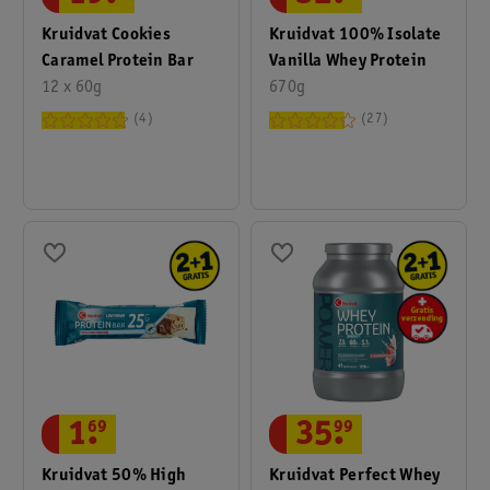
Kruidvat Cookies
Kruidvat 100% Isolate
Caramel Protein Bar
Vanilla Whey Protein
12 x 60g
670g
4
27
1
.
69
35
.
99
Kruidvat 50% High
Kruidvat Perfect Whey