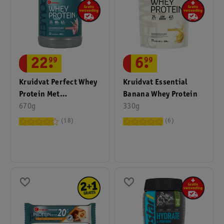
22
.
99
6
.
99
Kruidvat Perfect Whey
Kruidvat Essential
Protein Met
Banana Whey Protein
Aardbeismaak
670g
330g
18
6