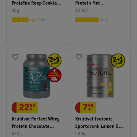
Proteïne Reep Cookies
Protein Met
50 Gram
50g
Aardbeismaak
1250g
11
23
22
.
99
7
.
99
Kruidvat Perfect Whey
Kruidvat Isotonic
Protein Chocolate
Sportdrank Lemon 500
Proteïnepoeder
670g
Gram
500g