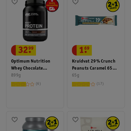
32
.
99
1
.
69
Optimum Nutrition
Kruidvat 29% Crunch
Whey Chocolate
Peanuts Caramel 65
Protein Powder
899g
Gram
65g
6
17