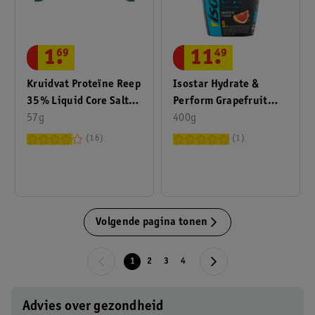
1
.
69
11
.
49
Kruidvat Proteïne Reep
Isostar Hydrate &
35% Liquid Core Salted
Perform Grapefruit
Caramel 57 Gram
57g
Sportdrink Poeder
400g
16
1
Volgende pagina tonen
1
2
3
4
Advies over gezondheid