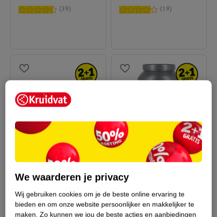
39
19
1
.
89
22
.
99
Kruidvat Proteïn Reep
Kruidvat Perfect Whey
We waarderen je privacy
34% Problast Double
Protein Banana
Chocolate 60 Gram
60g
Proteïnepoeder
670g
Wij gebruiken cookies om je de beste online ervaring te
bieden en om onze website persoonlijker en makkelijker te
11
44
maken.
Zo kunnen we jou de beste acties en aanbiedingen