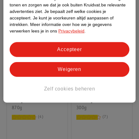
tonen en zorgen we dat je ook buiten Kruidvat.be relevante
advertenties ziet.
Je bepaalt zelf welke cookies je
accepteert.
Je kunt je voorkeuren altijd aanpassen of
intrekken.
Meer informatie over hoe we je gegevens
verwerken lees je in ons
Privacybeleid
.
Accepteer
Weigeren
32
.
99
8
.
99
Zelf cookies beheren
Optimum Nutrition
Kruidvat Creatine
Whey Vanilla Protein
Monohydrate Poeder
Powder
870g
300g
4
7