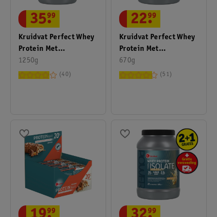
35
.
99
22
.
99
Kruidvat Perfect Whey
Kruidvat Perfect Whey
Protein Met
Protein Met
Vanillesmaak
1250g
Vanillesmaak
670g
40
51
19
.
99
32
.
99