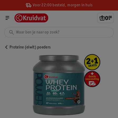
Voor 22:00 besteld, morgen in huis
0
.
00
Proteine (eiwit) poeders