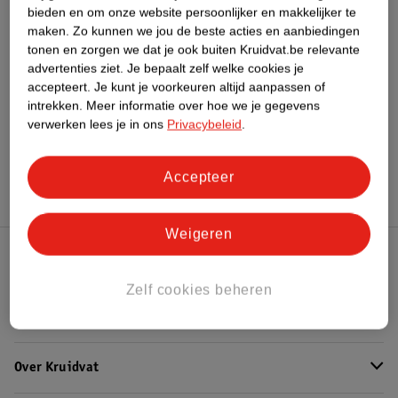
Bestel & Bezorginformatie
bieden en om onze website persoonlijker en makkelijker te
maken.
Zo kunnen we jou de beste acties en aanbiedingen
tonen en zorgen we dat je ook buiten Kruidvat.be relevante
advertenties ziet.
Je bepaalt zelf welke cookies je
Bekijk ook
accepteert.
Je kunt je voorkeuren altijd aanpassen of
intrekken.
Meer informatie over hoe we je gegevens
Meer
Kruidvat
Alle Proteine (eiwit) poeders
verwerken lees je in ons
Privacybeleid
.
Hoe controleren wij de reviews?
Accepteer
Weigeren
Kruidvat Club
Zelf cookies beheren
Klantenservice
Over Kruidvat