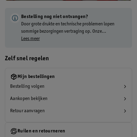
Bestelling nog niet ontvangen?
Door grote drukte en technische problemen lopen
sommige bezorgingen vertraging op. Onze
klantenservice heeft op dit moment geen inzicht in de
Lees meer
status van de levering en kan je daarom helaas niet
verder helpen. We doen er alles aan om de pakketten zo
Zelf snel regelen
snel mogelijk te bezorgen. Bedankt voor je begrip!
Mijn bestellingen
Bestelling volgen
Aankopen bekijken
Retour aanvragen
Ruilen en retourneren