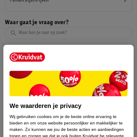
Punten bijschrijven
Waar gaat je vraag over?
Meest gestelde vragen
Wat is de status van mijn bestelling?
Kan ik een factuur ontvangen?
Welke promo's zijn er op dit moment?
We waarderen je privacy
Wij gebruiken cookies om je de beste online ervaring te
Vind snel jouw antwoord
bieden en om onze website persoonlijker en makkelijker te
maken.
Zo kunnen we jou de beste acties en aanbiedingen
tonen en zorgen we dat je ook buiten Kruidvat.be relevante