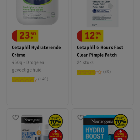
23
.
50
12
.
95
Cetaphil Hydraterende
Cetaphil 6 Hours Fast
Crème
Clear Pimple Patch
450g - Droge en
24 stuks
gevoelige huid
30
140