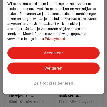
Crème
50ml
Wij gebruiken cookies om je de beste online ervaring te
75ml
18
bieden en om onze website persoonlijker en makkelijker te
4
maken.
Zo kunnen we jou de beste acties en aanbiedingen
tonen en zorgen we dat je ook buiten Kruidvat.be relevante
advertenties ziet.
Je bepaalt zelf welke cookies je
accepteert.
Je kunt je voorkeuren altijd aanpassen of
intrekken.
Meer informatie over hoe we je gegevens
verwerken lees je in ons
Privacybeleid
.
Accepteer
Weigeren
14
.
99
22
.
99
Zelf cookies beheren
Neutrogena Anti-
Neutrogena Collagen
Puistjes+ 4%
Bank SPF30
Niacinamide +
50ml - Onzuivere huid
Moisturizer
50ml - Alle huidtypen