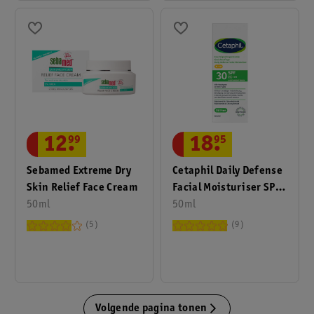
12
.
99
18
.
95
Sebamed Extreme Dry
Cetaphil Daily Defense
Skin Relief Face Cream
Facial Moisturiser SPF
50ml
30
50ml
5
9
Volgende pagina tonen