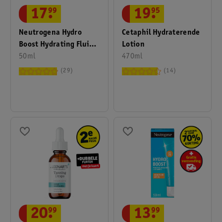
17
.
99
19
.
95
Neutrogena Hydro
Cetaphil Hydraterende
Boost Hydrating Fluid
Lotion
Met SPF50
50ml
470ml
29
14
20
.
99
13
.
99