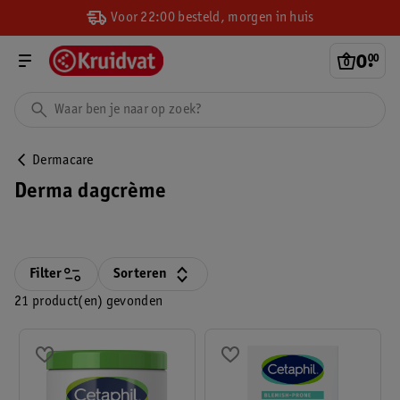
Voor 22:00 besteld, morgen in huis
0
.
00
Dermacare
Derma dagcrème
Filter
Sorteren
21 product(en) gevonden