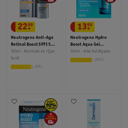
22
.
99
13
.
99
Neutrogena Anti-Age
Neutrogena Hydro
Retinol Boost SPF15
Boost Aqua Gel
Dagcrème
50ml - Normale en rijpe
Dagcrème
50ml - Alle huidtypen
huid
101
22