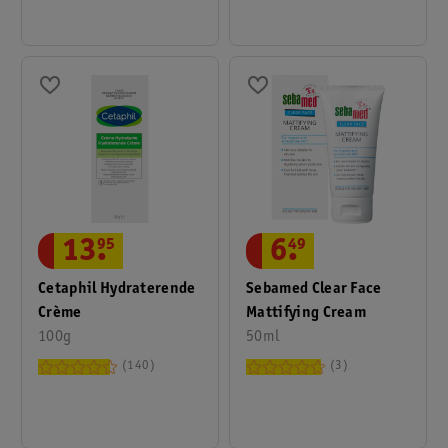
13
.
95
6
.
49
Cetaphil Hydraterende
Sebamed Clear Face
Crème
Mattifying Cream
100g
50ml
140
3