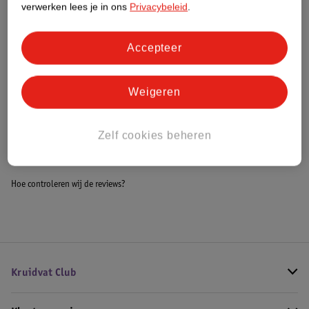
verwerken lees je in ons
Privacybeleid
.
Meer informatie
Accepteer
Bestel & Bezorginformatie
Weigeren
Bekijk ook
Zelf cookies beheren
Meer
Kruidvat
Alle Eiwitrepen
Hoe controleren wij de reviews?
Kruidvat Club