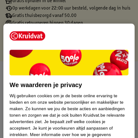
Gratis ophalen in de winkel
Op werkdagen voor 22:00 uur besteld, volgende dag in huis
Gratis thuisbezorgd vanaf 50.00
Gratis retourneren binnen 30 dagen
Gratis punten met je Kruidvat kaart
Over dit product
We waarderen je privacy
Productinformatie
Wij gebruiken cookies om je de beste online ervaring te
bieden en om onze website persoonlijker en makkelijker te
Etiketinformatie
maken.
Zo kunnen we jou de beste acties en aanbiedingen
tonen en zorgen we dat je ook buiten Kruidvat.be relevante
Nature Impact Score
advertenties ziet.
Je bepaalt zelf welke cookies je
accepteert.
Je kunt je voorkeuren altijd aanpassen of
Dit product heeft (nog) geen Nature
intrekken.
Meer informatie over hoe we je gegevens
Impact Score.