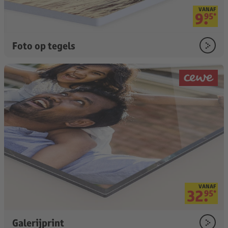
VANAF
9.
95
*
Foto op tegels
VANAF
32.
95
*
Galerijprint