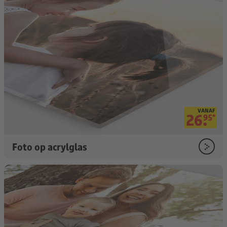
VANAF
26.
95
*
Foto op acrylglas