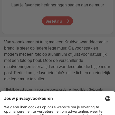
Laat je favoriete herinneringen stralen aan de muur
Bestel nu
Van woonkamer tot tuin; met een Kruidvat-wanddecoratie
breng je sfeer op iedere lege muur. Ga voor strak en
modern met een foto op aluminium of juist voor natuurlijk
met een foto op hout. Door de verschillende
maatvoeringen is er altijd een wandecoratie die bij je muur
past. Perfect om je favoriete foto’s uit te lichten en eindelijk
die lege muur te vullen.
* Bekijk de actiepagina voor alle voorwaarden en looptijden. Getoonde
prijzen zijn excl. verwerkings- en verzendkosten en incl. btw. Kortingen zijn
niet verwerkt in de prijzen op de website, maar worden getoond nadat de
code is ingevuld. De kortingen worden verwerkt op bestellingen die besteld
zijn in de actieperiode. Codes combineren is niet mogelijk. Van toepassing
op reguliere verkoopprijzen. Niet van toepassing op promotieprijzen.
Ga