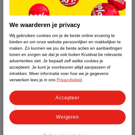
Etiketinformatie
We waarderen je privacy
Nature Impact Score
Dit product heeft (nog) geen Nature
Wij gebruiken cookies om je de beste online ervaring te
Impact Score.
bieden en om onze website persoonlijker en makkelijker te
Meer informatie
maken.
Zo kunnen we jou de beste acties en aanbiedingen
tonen en zorgen we dat je ook buiten Kruidvat.be relevante
advertenties ziet.
Je bepaalt zelf welke cookies je
accepteert.
Je kunt je voorkeuren altijd aanpassen of
Bestel & Bezorginformatie
intrekken.
Meer informatie over hoe we je gegevens
verwerken lees je in ons
Privacybeleid
.
Bekijk ook
Accepteer
Meer
Lucovitaal
Alle Magnesium
Weigeren