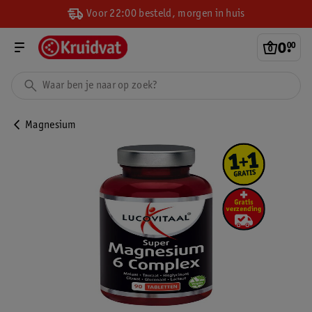
Voor 22:00 besteld, morgen in huis
0
.
00
Magnesium