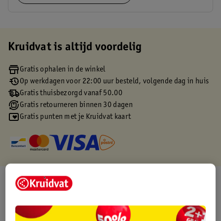
Kruidvat is altijd voordelig
Gratis ophalen in de winkel
Op werkdagen voor 22:00 uur besteld, volgende dag in huis
Gratis thuisbezorgd vanaf 50.00
Gratis retourneren binnen 30 dagen
Gratis punten met je Kruidvat kaart
Over dit product
Productinformatie