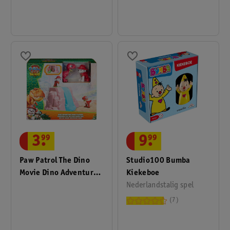
9
.
99
3
.
99
Studio100 Bumba
Paw Patrol The Dino
Kiekeboe
Movie Dino Adventure
Nederlandstalig spel
Crew Playset
7