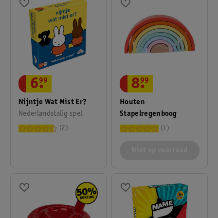
6
.
99
8
.
99
Nijntje Wat Mist Er?
Houten
Nederlandstalig spel
Stapelregenboog
2
1
Niet op voorraad