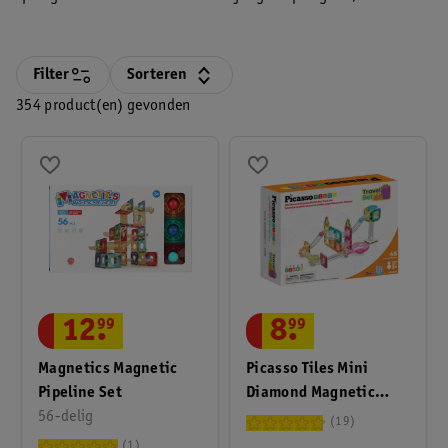
meisjesspeelgoed en spelletjes, maar ook speelgoed voor de
allerkleinsten. Dat betekent urenlang speelplezier voor jouw
kleintje!
Filter
Sorteren
354 product(en) gevonden
12
.
99
8
.
99
Magnetics Magnetic
Picasso Tiles Mini
Pipeline Set
Diamond Magnetic
56-delig
Marble Run Track Set
19
1