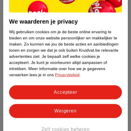
van
13
.
99
6
.
99
27
.
99
LEGO Bluey 11202
Nijntje Beweegt
We waarderen je privacy
Bluey's Autorit Naar
Kaartspel
Wij gebruiken cookies om je de beste online ervaring te
Het Strand
133 steentjes
Nederlandstalig spel
bieden en om onze website persoonlijker en makkelijker te
3
6
maken.
Zo kunnen we jou de beste acties en aanbiedingen
tonen en zorgen we dat je ook buiten Kruidvat.be relevante
Niet op voorraad
advertenties ziet.
Je bepaalt zelf welke cookies je
accepteert.
Je kunt je voorkeuren altijd aanpassen of
intrekken.
Meer informatie over hoe we je gegevens
verwerken lees je in ons
Privacybeleid
.
Accepteer
Weigeren
14
.
99
6
.
99
Zelf cookies beheren