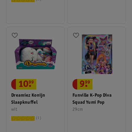
10
.
99
9
.
99
Dreamiez Konijn
Funville K-Pop Diva
Slaapknuffel
Squad Yumi Pop
wit
29cm
1