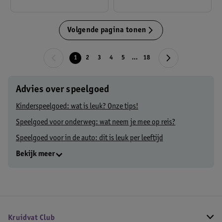
Volgende pagina tonen
1
2
3
4
5
...
18
Advies over speelgoed
Kinderspeelgoed: wat is leuk? Onze tips!
Speelgoed voor onderweg: wat neem je mee op reis?
Speelgoed voor in de auto: dit is leuk per leeftijd
Bekijk meer
Kruidvat Club