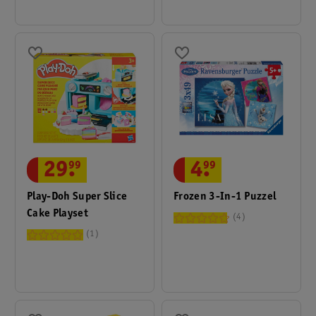
29
.
99
4
.
99
Play-Doh Super Slice
Frozen 3-In-1 Puzzel
Cake Playset
4
1