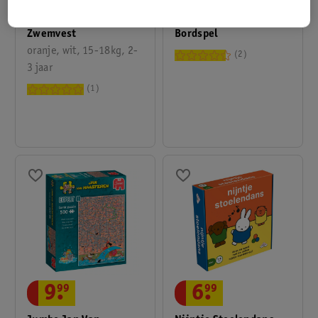
Swim Essentials Leeuw
Goliath Ganzenbord
Zwemvest
Bordspel
oranje, wit, 15-18kg, 2-
2
3 jaar
1
9
.
99
6
.
99