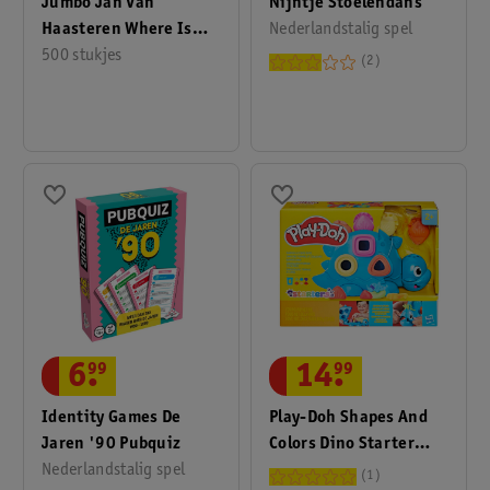
Jumbo Jan Van
Nijntje Stoelendans
Haasteren Where Is
Nederlandstalig spel
The Leak? Puzzel
500 stukjes
2
6
.
99
14
.
99
Identity Games De
Play-Doh Shapes And
Jaren '90 Pubquiz
Colors Dino Starter
Nederlandstalig spel
Kleiset
1