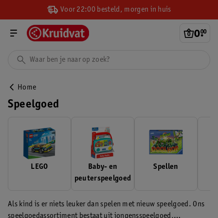
Voor 22:00 besteld, morgen in huis
0
.
00
Home
Speelgoed
LEGO
Baby- en
Spellen
peuterspeelgoed
Als kind is er niets leuker dan spelen met nieuw speelgoed. Ons
speelgoedassortiment bestaat uit jongensspeelgoed,