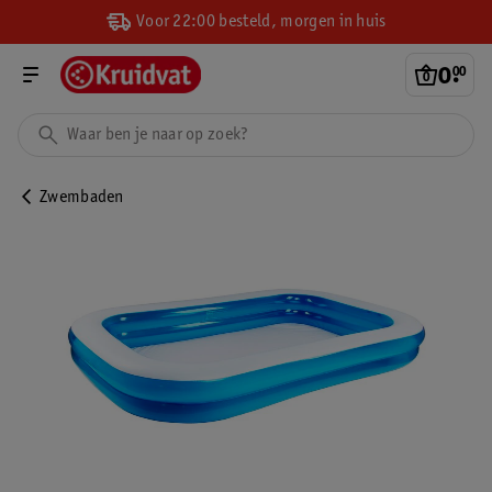
Voor 22:00 besteld, morgen in huis
0
.
00
Zwembaden