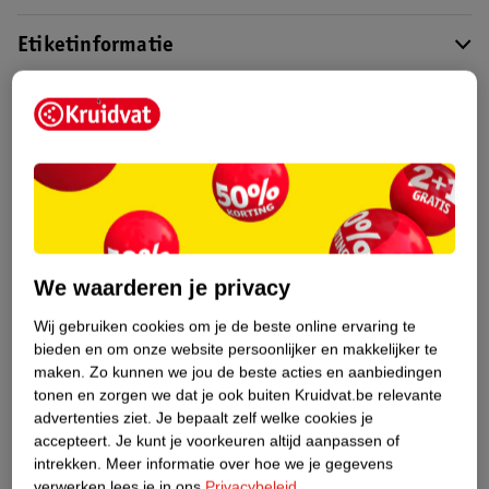
Etiketinformatie
Nature Impact Score
Dit product heeft (nog) geen Nature
Impact Score.
Meer informatie
Bestel & Bezorginformatie
We waarderen je privacy
Wij gebruiken cookies om je de beste online ervaring te
bieden en om onze website persoonlijker en makkelijker te
Bekijk ook
maken.
Zo kunnen we jou de beste acties en aanbiedingen
tonen en zorgen we dat je ook buiten Kruidvat.be relevante
Meer
Evora Inflatable
Alle Zwembaden
advertenties ziet.
Je bepaalt zelf welke cookies je
accepteert.
Je kunt je voorkeuren altijd aanpassen of
intrekken.
Meer informatie over hoe we je gegevens
Hoe controleren wij de reviews?
verwerken lees je in ons
Privacybeleid
.