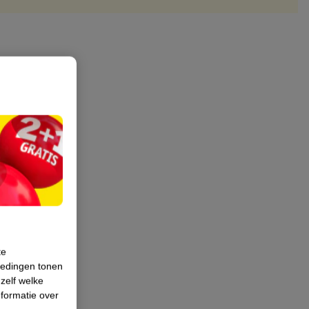
te
iedingen tonen
 zelf welke
formatie over