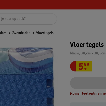
ires
Zwembaden
Vloertegels
Vloertegels
blauw, 38,cm x 38,5cm,
5
.
99
Momenteel online nie