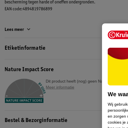
bescherming tegen harde of oneffen ondergronden.
EAN code:4894819786899
Lees meer
Etiketinformatie
Nature Impact Score
Dit product heeft (nog) geen Nature Impact S
Meer informatie
We waa
Wij gebrui
persoonlijk
en zorgen w
Bestel & Bezorginformatie
cookies je 