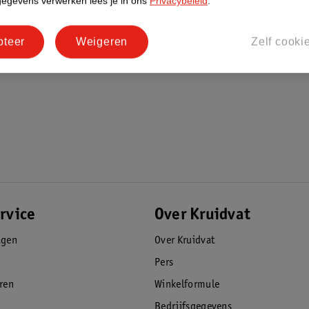
gegevens verwerken lees je in ons
Privacybeleid
.
pteer
Weigeren
Zelf cooki
rvice
Over Kruidvat
agen
Over Kruidvat
Pers
eren
Winkelformule
Bedrijfsgegevens