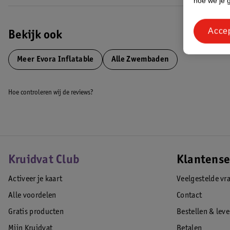
hoe we je 
Acce
Bekijk ook
Meer
Evora Inflatable
Alle Zwembaden
Hoe controleren wij de reviews?
Kruidvat Club
Klantense
Activeer je kaart
Veelgestelde vr
Alle voordelen
Contact
Gratis producten
Bestellen & lev
Mijn Kruidvat
Betalen