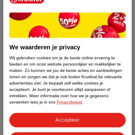
meisjesspeelgoed en spelletjes, maar ook speelgoed voor de
Tijdelijk online geen assortiment beschikbaar. Bekijk al onze
allerkleinsten. Dat betekent urenlang speelplezier voor jouw
acties in de
folder
.
kleintje!
We waarderen je privacy
Kruidvat Club
Wij gebruiken cookies om je de beste online ervaring te
bieden en om onze website persoonlijker en makkelijker te
Klantenservice
maken.
Zo kunnen we jou de beste acties en aanbiedingen
tonen en zorgen we dat je ook buiten Kruidvat.be relevante
Over Kruidvat
advertenties ziet.
Je bepaalt zelf welke cookies je
accepteert.
Je kunt je voorkeuren altijd aanpassen of
intrekken.
Meer informatie over hoe we je gegevens
verwerken lees je in ons
Privacybeleid
.
Accepteer