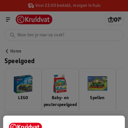
Voor 22:00 besteld, morgen in huis
0
.
00
Home
Speelgoed
LEGO
Baby- en
Spellen
peuterspeelgoed
Als kind is er niets leuker dan spelen met nieuw speelgoed. Ons
speelgoedassortiment bestaat uit jongensspeelgoed,