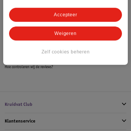
Accepteer
Bestel & Bezorginformatie
Weigeren
Bekijk ook
Zelf cookies beheren
Meer
LEGO City
Alle LEGO City
Hoe controleren wij de reviews?
Kruidvat Club
Klantenservice