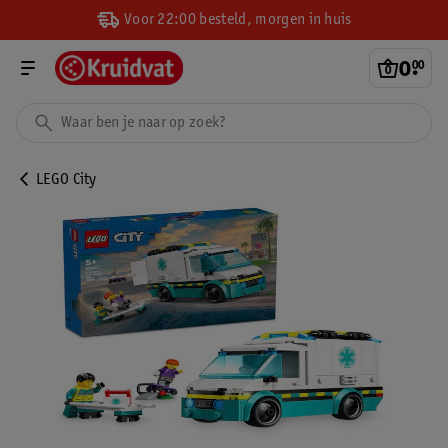
Voor 22:00 besteld, morgen in huis
0
.
00
LEGO City