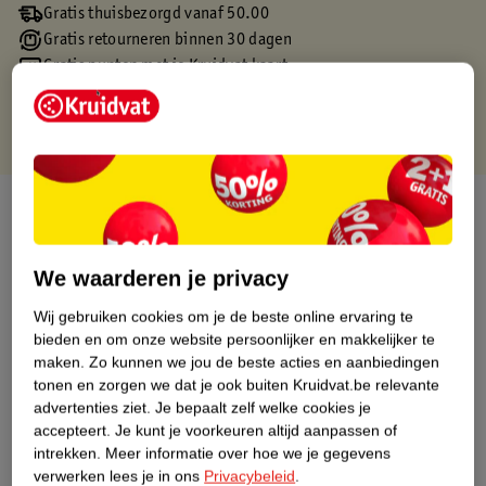
Gratis thuisbezorgd vanaf 50.00
Gratis retourneren binnen 30 dagen
Gratis punten met je Kruidvat kaart
Over dit product
Productinformatie
We waarderen je privacy
Wij gebruiken cookies om je de beste online ervaring te
Etiketinformatie
bieden en om onze website persoonlijker en makkelijker te
maken.
Zo kunnen we jou de beste acties en aanbiedingen
Nature Impact Score
tonen en zorgen we dat je ook buiten Kruidvat.be relevante
advertenties ziet.
Je bepaalt zelf welke cookies je
Dit product heeft (nog) geen Nature
accepteert.
Je kunt je voorkeuren altijd aanpassen of
Impact Score.
intrekken.
Meer informatie over hoe we je gegevens
Meer informatie
verwerken lees je in ons
Privacybeleid
.