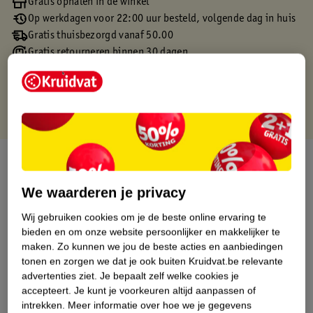
Gratis ophalen in de winkel
Op werkdagen voor 22:00 uur besteld, volgende dag in huis
Gratis thuisbezorgd vanaf 50.00
Gratis retourneren binnen 30 dagen
Gratis punten met je Kruidvat kaart
Over dit product
We waarderen je privacy
Productinformatie
Wij gebruiken cookies om je de beste online ervaring te
bieden en om onze website persoonlijker en makkelijker te
Etiketinformatie
maken.
Zo kunnen we jou de beste acties en aanbiedingen
tonen en zorgen we dat je ook buiten Kruidvat.be relevante
Nature Impact Score
advertenties ziet.
Je bepaalt zelf welke cookies je
accepteert.
Je kunt je voorkeuren altijd aanpassen of
Dit product heeft (nog) geen Nature
intrekken.
Meer informatie over hoe we je gegevens
Impact Score.