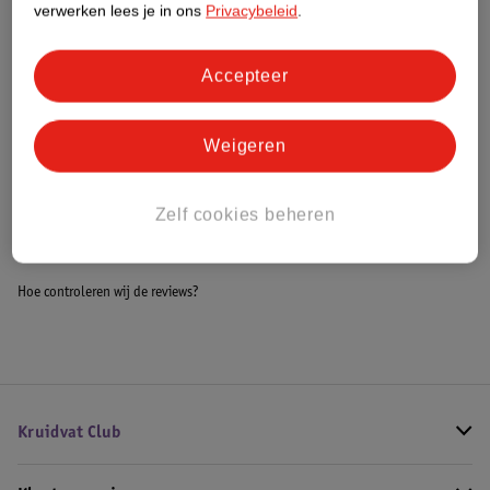
verwerken lees je in ons
Privacybeleid
.
Meer informatie
Accepteer
Bestel & Bezorginformatie
Weigeren
Bekijk ook
Zelf cookies beheren
Meer
LEGO Disney
Alle LEGO Marvel
Hoe controleren wij de reviews?
Kruidvat Club