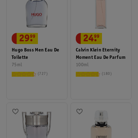
29
.
99
24
.
99
Hugo Boss Men Eau De
Calvin Klein Eternity
Toilette
Moment Eau De Parfum
75ml
100ml
727
180