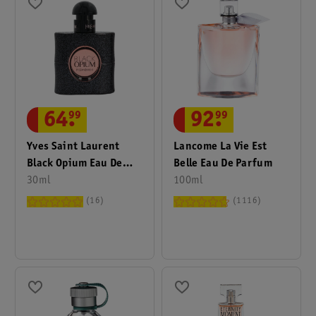
64
.
99
92
.
99
Yves Saint Laurent
Lancome La Vie Est
Black Opium Eau De
Belle Eau De Parfum
Parfum
30ml
100ml
16
1116