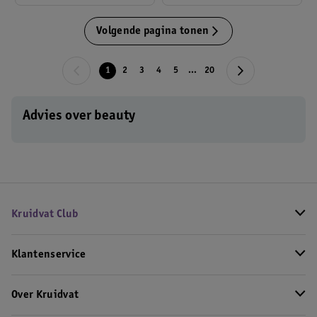
Volgende pagina tonen
1
2
3
4
5
...
20
Advies over beauty
Kruidvat Club
Klantenservice
Over Kruidvat