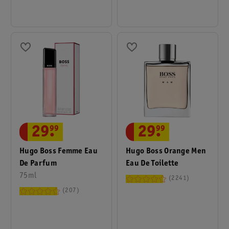
29
.
99
29
.
99
Hugo Boss Femme Eau
Hugo Boss Orange Men
De Parfum
Eau De Toilette
75ml
2241
207