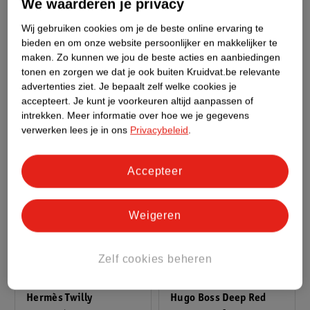
We waarderen je privacy
Davidoff Cool Water
Zadig & Voltaire This Is
Wij gebruiken cookies om je de beste online ervaring te
Homme Eau De Toilette
Her Vibes Of Freedom
bieden en om onze website persoonlijker en makkelijker te
125ml
Eau De Parfum
50ml
maken.
Zo kunnen we jou de beste acties en aanbiedingen
tonen en zorgen we dat je ook buiten Kruidvat.be relevante
593
28
advertenties ziet.
Je bepaalt zelf welke cookies je
accepteert.
Je kunt je voorkeuren altijd aanpassen of
intrekken.
Meer informatie over hoe we je gegevens
verwerken lees je in ons
Privacybeleid
.
Accepteer
Weigeren
Zelf cookies beheren
72
.
99
29
.
99
Hermès Twilly
Hugo Boss Deep Red