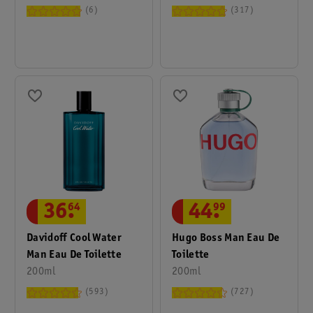
6
317
36
.
64
44
.
99
Davidoff Cool Water
Hugo Boss Man Eau De
Man Eau De Toilette
Toilette
200ml
200ml
593
727