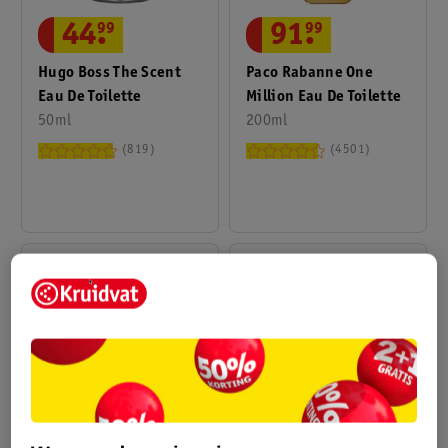
44
.
99
91
.
99
Hugo Boss The Scent
Paco Rabanne One
Eau De Toilette
Million Eau De Toilette
50ml
200ml
819
4501
24
.
99
49
.
99