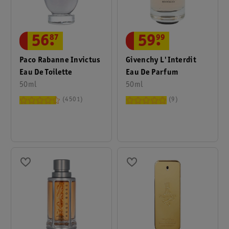
56
.
87
59
.
99
Paco Rabanne Invictus
Givenchy L'Interdit
Eau De Toilette
Eau De Parfum
50ml
50ml
4501
9