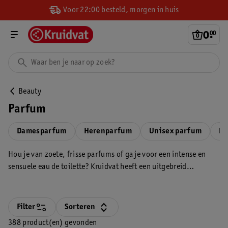
Voor 22:00 besteld, morgen in huis
0
.
00
Beauty
Parfum
Damesparfum
Herenparfum
Unisex parfum
Pa
Hou je van zoete, frisse parfums of ga je voor een intense en
sensuele eau de toilette? Kruidvat heeft een uitgebreid
assortiment damesgeuren en herengeuren voor elke
gelegenheid. Doe je liever een lekker geurtje cadeau? Kies uit
ons ruime assortiment geschenksets.
Filter
Sorteren
388 product(en) gevonden