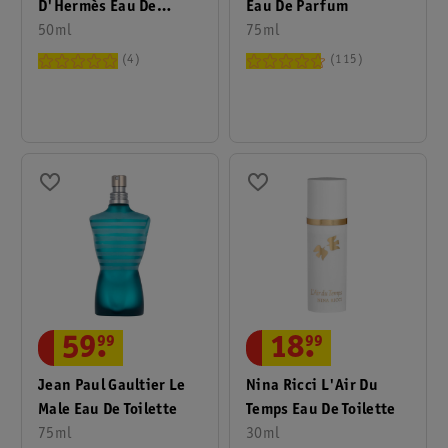
D'Hermès Eau De
Eau De Parfum
Parfum
50ml
75ml
4
115
59
.
99
18
.
99
Jean Paul Gaultier Le
Nina Ricci L'Air Du
Male Eau De Toilette
Temps Eau De Toilette
75ml
30ml