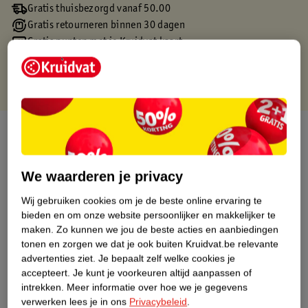
Gratis thuisbezorgd vanaf 50.00
Gratis retourneren binnen 30 dagen
Gratis punten met je Kruidvat kaart
Over dit product
Productinformatie
We waarderen je privacy
Wij gebruiken cookies om je de beste online ervaring te
Etiketinformatie
bieden en om onze website persoonlijker en makkelijker te
maken.
Zo kunnen we jou de beste acties en aanbiedingen
Nature Impact Score
tonen en zorgen we dat je ook buiten Kruidvat.be relevante
advertenties ziet.
Je bepaalt zelf welke cookies je
Dit product heeft (nog) geen Nature
accepteert.
Je kunt je voorkeuren altijd aanpassen of
Impact Score.
intrekken.
Meer informatie over hoe we je gegevens
Meer informatie
verwerken lees je in ons
Privacybeleid
.