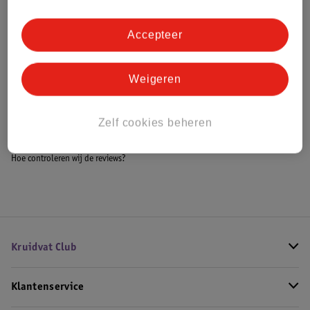
Accepteer
Bestel & Bezorginformatie
Weigeren
Bekijk ook
Zelf cookies beheren
Meer
Hugo Boss
Alle Damesparfum
Hoe controleren wij de reviews?
Kruidvat Club
Klantenservice