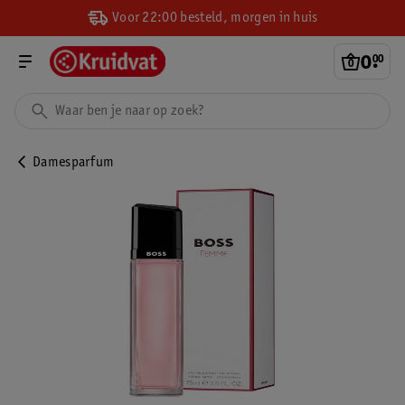
Voor 22:00 besteld, morgen in huis
0
.
00
Damesparfum