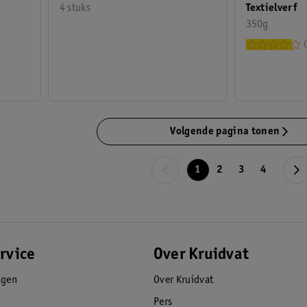
Textielverf
4 stuks
350g
Volgende pagina tonen
1
2
3
4
rvice
Over Kruidvat
agen
Over Kruidvat
Pers