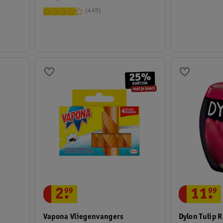
449
11
.
99
2
.
99
Dylon Tulip
Vapona Vliegenvangers