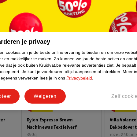
rderen je privacy
ken cookies om je de beste online ervaring te bieden en om onze websi
er en makkelijker te maken.
Zo kunnen we jou de beste acties en aanb
e dat je ook buiten Kruidvat.be relevante advertenties ziet.
Je bepaalt
accepteert.
Je kunt je voorkeuren altijd aanpassen of intrekken.
Meer in
gegevens verwerken lees je in ons
Privacybeleid
.
pteer
Weigeren
Zelf cooki
11
.
99
19
.
99
Dylon Espresso Brown
ger
Villa Volance
Machinewas Textielverf
Dekbedovert
350g
roze, 240cm 