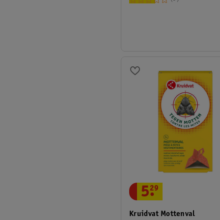
5
.
29
Kruidvat Mottenval