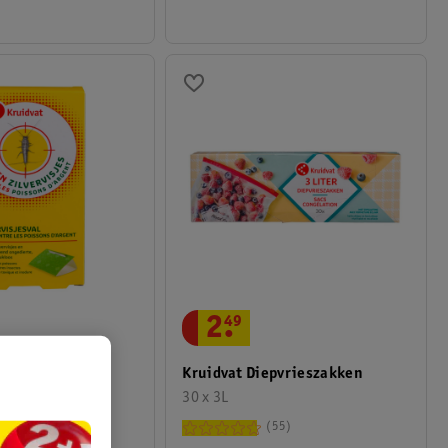
2
.
49
ervisjesval
Kruidvat Diepvrieszakken
30 x 3L
22
55