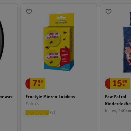
7
.
99
15
.
99
inewas
Ecostyle Mieren Lokdoos
Paw Patrol
2 stuks
Kinderdekbe
blauw, 140c
2