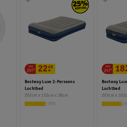
van
van
22
.
49
18
29
.
99
24
.
99
Bestway Luxe 2-Persoons
Bestway Lux
Luchtbed
Luchtbed
203cm x 152cm x 38cm
203cm x 102
57