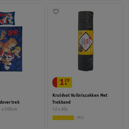
1
.
29
Kruidvat Vuilniszakken Met
Trekband
dovertrek
12 x 60L
m x 200cm
83