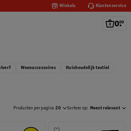
Winkels
Klantenservice
0
.
00
elverf
Woonaccessoires
Huishoudelijk textiel
Producten per pagina
20
Sorteer op:
Meest relevant