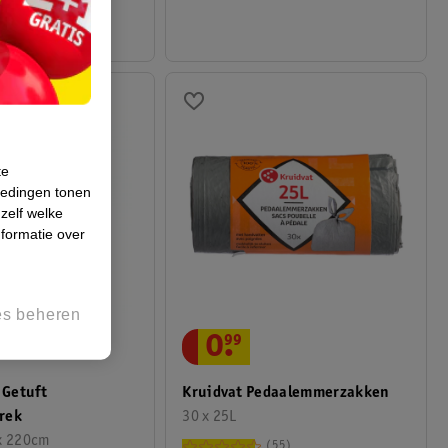
te
iedingen tonen
 zelf welke
formatie over
es beheren
0
.
99
 Getuft
Kruidvat Pedaalemmerzakken
rek
30 x 25L
x 220cm
55