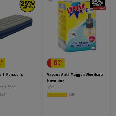
.
74
6
.
99
e 1-Persoons
Vapona Anti-Muggen Vloeibare
Navulling
cm x 38cm
18ml
53
18