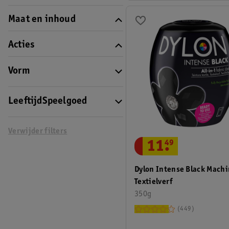
Maat en inhoud
Acties
Vorm
LeeftijdSpeelgoed
Verwijder filters
11
.
49
Dylon Intense Black Mach
Textielverf
350g
449