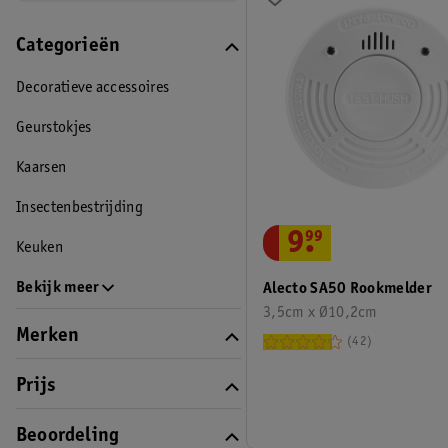
Categorieën
Decoratieve accessoires
Geurstokjes
Kaarsen
Insectenbestrijding
9
.
99
Keuken
Bekijk meer
Alecto SA50 Rookmelder
3,5cm x Ø10,2cm
Merken
42
Prijs
Beoordeling