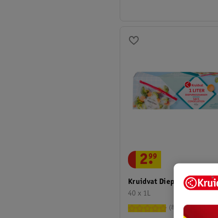
2
.
99
Kruidvat Diepvrieszakken
40 x 1L
80