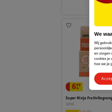
We waa
Wij gebrui
persoonlijk
en zorgen w
cookies je 
hoe we je 
Acce
6
.
99
Super Ninja Fruitvliegvan
12ml
3