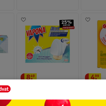
8
.
49
4
.
99
Vapona Anti-Mug
Kruidvat Zilv
Muggenstekker
2 stuks
40ml