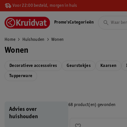
Voor 22:00 besteld, morgen in huis
Promo's
Categorieën
Home
Huishouden
Wonen
Wonen
Decoratieve accessoires
Geurstokjes
Kaarsen
Tupperware
68 product(en) gevonden
Advies over
huishouden