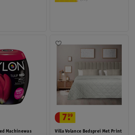
7
.
99
 Red Machinewas
Villa Volance Bedsprei Met Print