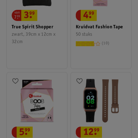
van
3
.
99
4
.
99
7
.
99
True Spirit Shopper
Kruidvat Fashion Tape
zwart, 39cm x 12cm x
50 stuks
32cm
10
5
.
99
12
.
99