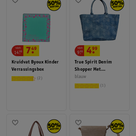
van
van
4
.
99
7
.
49
9
.
99
14
.
99
True Spirit Denim
Kruidvat Byoux Kinder
Shopper Met
Verrassingsbox
Bloemenprint
blauw
2
1