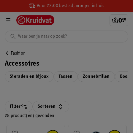
Voor 22:00 besteld, morgen in huis
0
.
00
Fashion
Accessoires
Sieraden en bijoux
Tassen
Zonnebrillen
Boobt
Filter
Sorteren
28 product(en) gevonden