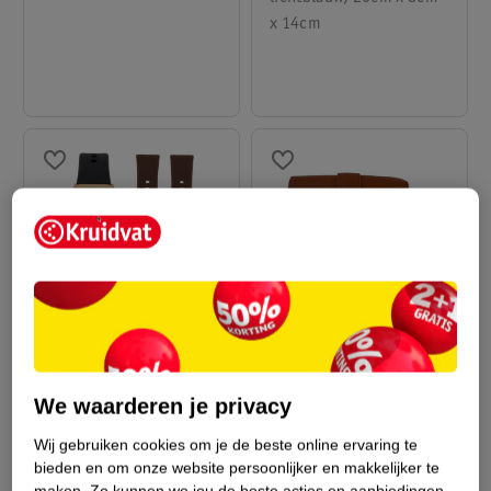
x 14cm
7
.
99
12
.
99
True Spirit
True Spirit Smartwatch
We waarderen je privacy
Schoudertas
zwart, bronskleur
18cm x 15cm x 5cm,
Wij gebruiken cookies om je de beste online ervaring te
beige
bieden en om onze website persoonlijker en makkelijker te
maken.
Zo kunnen we jou de beste acties en aanbiedingen