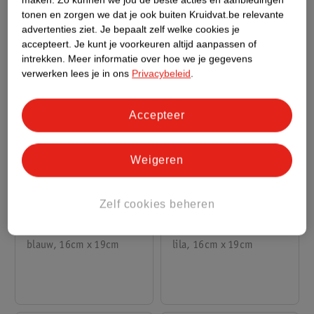
tonen en zorgen we dat je ook buiten Kruidvat.be relevante
advertenties ziet.
Je bepaalt zelf welke cookies je
accepteert.
Je kunt je voorkeuren altijd aanpassen of
intrekken.
Meer informatie over hoe we je gegevens
verwerken lees je in ons
Privacybeleid
.
Accepteer
Weigeren
van
van
4
.
99
4
.
99
9
.
99
9
.
99
Zelf cookies beheren
True Spirit
True Spirit
Schoudertas
Schoudertas
blauw, 16cm x 19cm
lila, 16cm x 19cm