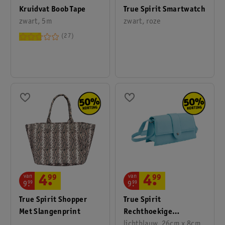
Kruidvat Boob Tape
True Spirit Smartwatch
zwart, 5m
zwart, roze
27
van
van
4
.
99
4
.
99
9
.
99
9
.
99
True Spirit
True Spirit Shopper
Rechthoekige
Met Slangenprint
Schoudertas
lichtblauw, 26cm x 8cm