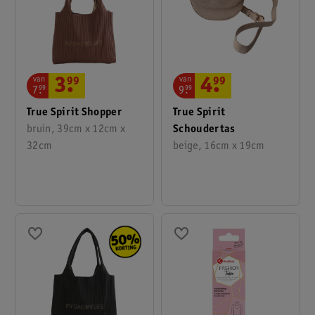
van
van
3
.
99
4
.
99
7
.
99
9
.
99
True Spirit Shopper
True Spirit
bruin, 39cm x 12cm x
Schoudertas
32cm
beige, 16cm x 19cm