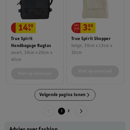
van
14
.
99
3
.
99
7
.
99
True Spirit
True Spirit Shopper
Handbagage Rugtas
beige, 39cm x 12cm x
zwart, 30cm x 20cm x
32cm
40cm
Niet op voorraad
Niet op voorraad
Volgende pagina tonen
1
2