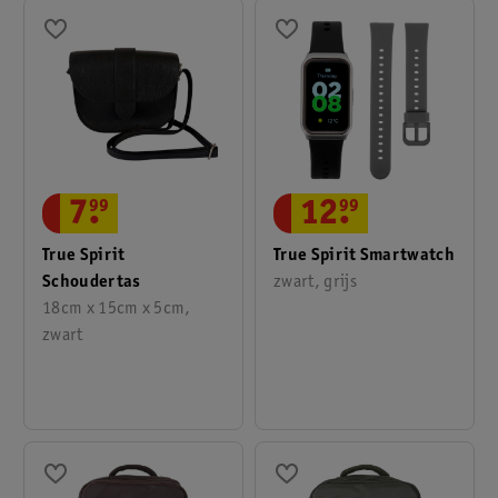
7
.
99
12
.
99
True Spirit
True Spirit Smartwatch
Schoudertas
zwart, grijs
18cm x 15cm x 5cm,
zwart