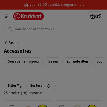
Voor 22:00 besteld, morgen in huis
0
.
00
Fashion
Accessoires
Sieraden en bijoux
Tassen
Zonnebrillen
Boobt
Filter
Sorteren
28 product(en) gevonden