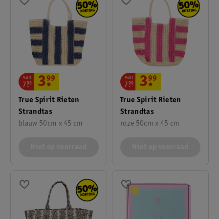
van
van
3
.
99
3
.
99
7
.
99
7
.
99
True Spirit Rieten
True Spirit Rieten
Strandtas
Strandtas
blauw 50cm x 45 cm
roze 50cm x 45 cm
Niet op voorraad
Niet op voorraad