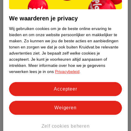
van
14
.
99
4
.
99
9
.
99
We waarderen je privacy
Kruidvat La Dolce Vita
True Spirit
Wij gebruiken cookies om je de beste online ervaring te
Byoux Verrassingsbox
Rechthoekige
bieden en om onze website persoonlijker en makkelijker te
zilverkleur
Schoudertas
roze, 26cm x 8cm x
maken.
Zo kunnen we jou de beste acties en aanbiedingen
14cm
tonen en zorgen we dat je ook buiten Kruidvat.be relevante
6
advertenties ziet.
Je bepaalt zelf welke cookies je
accepteert.
Je kunt je voorkeuren altijd aanpassen of
Niet op voorraad
Niet op voorraad
intrekken.
Meer informatie over hoe we je gegevens
verwerken lees je in ons
Privacybeleid
.
Accepteer
Weigeren
Zelf cookies beheren
van
99
99