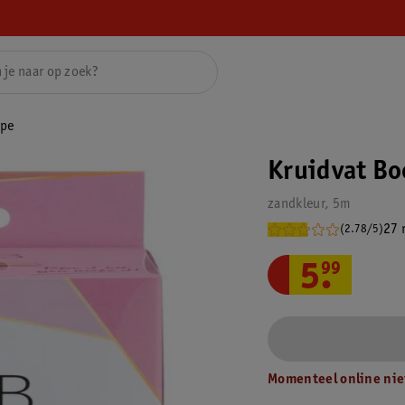
ape
Kruidvat Bo
zandkleur, 5m
27 
(2.78/5)
5
.
99
Momenteel online nie