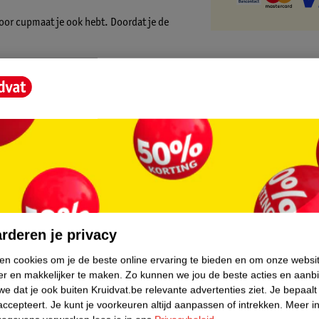
voor cupmaat je ook hebt. Doordat je de
and tegen transpireren en zwemmen.
rvoor dat je tepels zelfs in hele dunne
e covers en vijf meter tape, goed voor
core.
is. Knip een stuk van de rol af en breng de
re manieren gedragen worden, zodat je
rderen je privacy
ken cookies om je de beste online ervaring te bieden en om onze websi
er en makkelijker te maken.
Zo kunnen we jou de beste acties en aanb
pe eerst op je huid te testen.
e dat je ook buiten Kruidvat.be relevante advertenties ziet.
Je bepaalt
accepteert.
Je kunt je voorkeuren altijd aanpassen of intrekken.
Meer in
digingen aan je huid ontstaan. In het geval