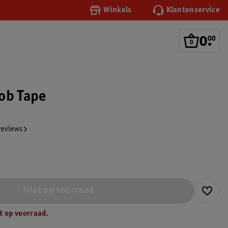
Winkels
Klantenservice
0
.
00
ob Tape
reviews
Niet op voorraad
t op voorraad.