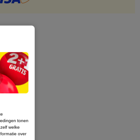
te
iedingen tonen
 zelf welke
formatie over