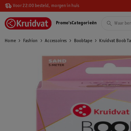
Voor 22:00 besteld, morgen in huis
Promo's
Categorieën
Home
Fashion
Accessoires
Boobtape
Kruidvat Boob T