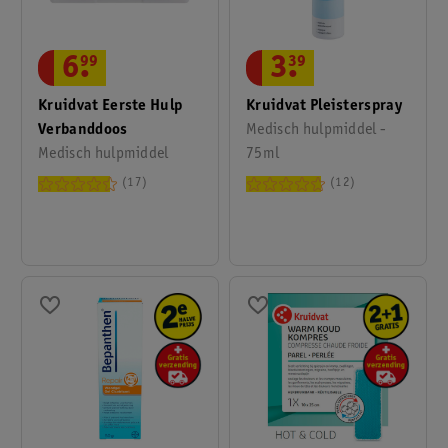
6
.
99
3
.
39
Kruidvat Eerste Hulp
Kruidvat Pleisterspray
Verbanddoos
Medisch hulpmiddel -
Medisch hulpmiddel
75ml
17
12