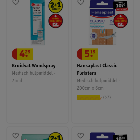
5
.
19
4
.
29
Hansaplast Classic
Kruidvat Wondspray
Pleisters
Medisch hulpmiddel -
Medisch hulpmiddel -
75ml
200cm x 6cm
67