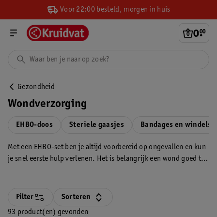
Voor 22:00 besteld, morgen in huis
0
.
00
Gezondheid
Wondverzorging
EHBO-doos
Steriele gaasjes
Bandages en windels
Met een EHBO-set ben je altijd voorbereid op ongevallen en kun
je snel eerste hulp verlenen. Het is belangrijk een wond goed te
verzorgen om infecties te voorkomen. Kruidvat biedt een ruim
assortiment pleisters, bandages, windsels, wondontsmetting,
kompressen, steriele gaasjes en verzorging voor sportblessures.
Filter
Sorteren
93 product(en) gevonden