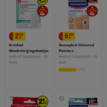
6
.
89
2
.
69
Hansaplast Universal
Kruidvat
Pleisters
Wondreinigingsdoekjes
Medisch hulpmiddel - 40
Medisch hulpmiddel - 10
stuks
stuks
28