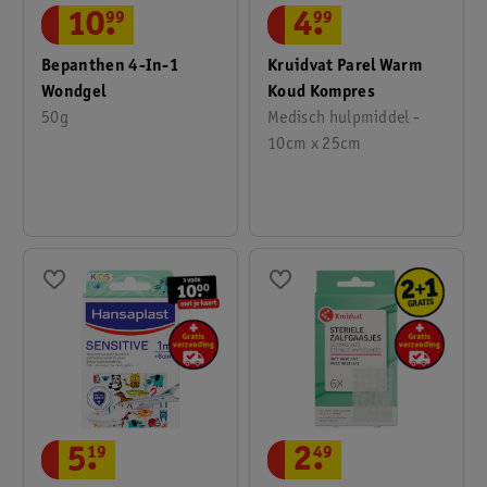
4
.
99
10
.
99
Kruidvat Parel Warm
Bepanthen 4-In-1
Koud Kompres
Wondgel
Medisch hulpmiddel -
50g
10cm x 25cm
5
.
19
2
.
49