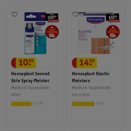
10
.
99
14
.
59
Hansaplast Second
Hansaplast Elastic
Skin Spray Pleister
Pleisters
Medisch hulpmiddel -
Medisch hulpmiddel -
40ml
5m x 6cm
19
41