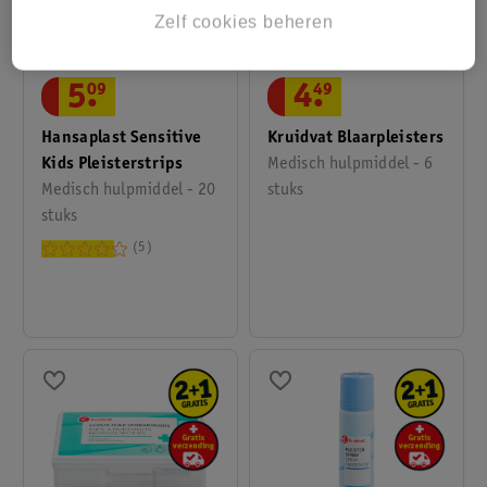
Zelf cookies beheren
5
.
09
4
.
49
Hansaplast Sensitive
Kruidvat Blaarpleisters
Kids Pleisterstrips
Medisch hulpmiddel - 6
Medisch hulpmiddel - 20
stuks
stuks
5