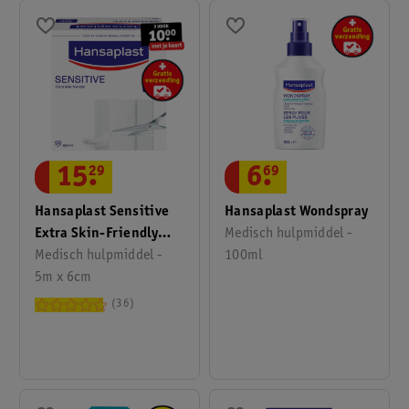
15
.
29
6
.
69
Hansaplast Sensitive
Hansaplast Wondspray
Extra Skin-Friendly
Medisch hulpmiddel -
Pleisters
Medisch hulpmiddel -
100ml
5m x 6cm
36