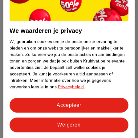
We waarderen je privacy
2
.
99
9
.
99
Wij gebruiken cookies om je de beste online ervaring te
Kruidvat Family Pack
Compeed Medium
bieden en om onze website persoonlijker en makkelijker te
Pleisterset
Blarenpleisters
maken.
Zo kunnen we jou de beste acties en aanbiedingen
Medisch hulpmiddel - 50
Medisch hulpmiddel - 6
tonen en zorgen we dat je ook buiten Kruidvat.be relevante
advertenties ziet.
Je bepaalt zelf welke cookies je
stuks
stuks
accepteert.
Je kunt je voorkeuren altijd aanpassen of
12
intrekken.
Meer informatie over hoe we je gegevens
verwerken lees je in ons
Privacybeleid
.
Accepteer
Weigeren