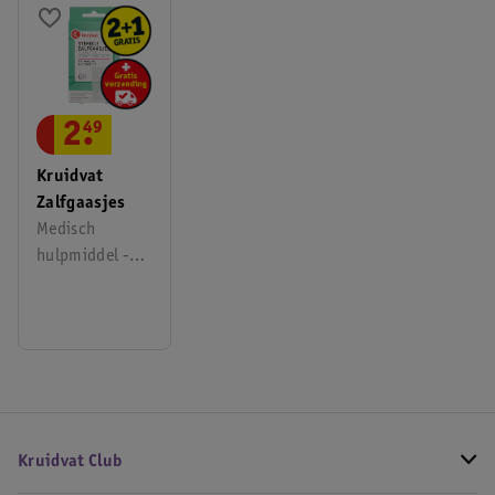
2
.
49
Kruidvat
Zalfgaasjes
Medisch
hulpmiddel -
7,5cm x 10cm,
6 stuks
Kruidvat Club