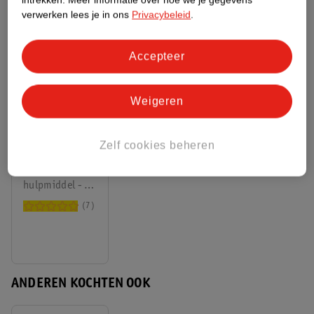
verwerken lees je in ons
Privacybeleid
.
Accepteer
Weigeren
8
.
29
Hansaplast
Zelf cookies beheren
Snelle
Wondgenezing
Medisch
Pleisters
hulpmiddel - 8
stuks
7
ANDEREN KOCHTEN OOK