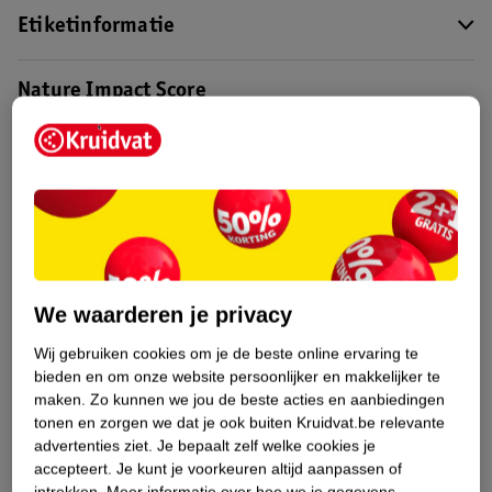
Etiketinformatie
Nature Impact Score
Dit product heeft (nog) geen Nature
Impact Score.
Meer informatie
Bestel & Bezorginformatie
We waarderen je privacy
Bekijk ook
Wij gebruiken cookies om je de beste online ervaring te
bieden en om onze website persoonlijker en makkelijker te
Meer
Kruidvat
Alle Kompressen
maken.
Zo kunnen we jou de beste acties en aanbiedingen
tonen en zorgen we dat je ook buiten Kruidvat.be relevante
advertenties ziet.
Je bepaalt zelf welke cookies je
accepteert.
Je kunt je voorkeuren altijd aanpassen of
ANDEREN KOCHTEN OOK
intrekken.
Meer informatie over hoe we je gegevens