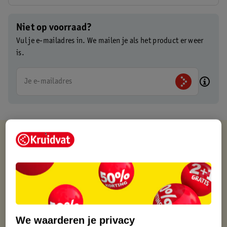
Niet op voorraad?
Vul je e-mailadres in. We mailen je als het product er weer
is.
Je e-mailadres
Kruidvat is altijd voordelig
Gratis ophalen in de winkel
Op werkdagen voor 22:00 uur besteld, volgende dag in huis
Gratis thuisbezorgd vanaf 50.00
Gratis retourneren binnen 30 dagen
Gratis punten met je Kruidvat kaart
We waarderen je privacy