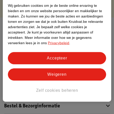
Wij gebruiken cookies om je de beste online ervaring te
bieden en om onze website persoonlijker en makkelijker te
maken.
Zo kunnen we jou de beste acties en aanbiedingen
tonen en zorgen we dat je ook buiten Kruidvat.be relevante
Over dit product
advertenties ziet.
Je bepaalt zelf welke cookies je
accepteert.
Je kunt je voorkeuren altijd aanpassen of
Productinformatie
intrekken.
Meer informatie over hoe we je gegevens
verwerken lees je in ons
Privacybeleid
.
Etiketinformatie
Accepteer
Nature Impact Score
Weigeren
Dit product heeft (nog) geen Nature
Impact Score.
Meer informatie
Zelf cookies beheren
Bestel & Bezorginformatie