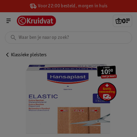
Voor 22:00 besteld, morgen in huis
0
.
00
Klassieke pleisters