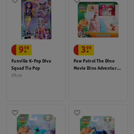
9
.
99
3
.
99
Funville K-Pop Diva
Paw Patrol The Dino
Squad Tia Pop
Movie Dino Adventure
29cm
Crew Playset