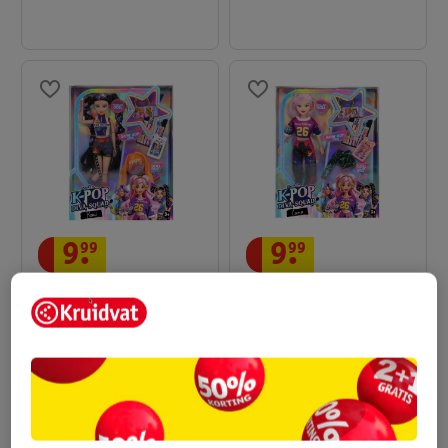
9
.
99
9
.
99
Funville K-Pop Diva
Funville K-Pop Diva
Squad Yumi Pop
Squad Luna Pop
29cm
29cm