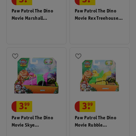
3
.
3
.
Paw Patrol The Dino
Paw Patrol The Dino
Movie Marshall
Movie Rex Treehouse
Speelgoedauto
Playset
3
.
99
3
.
99
Paw Patrol The Dino
Paw Patrol The Dino
Movie Skye
Movie Rubble
Speelgoedauto
Speelgoedauto