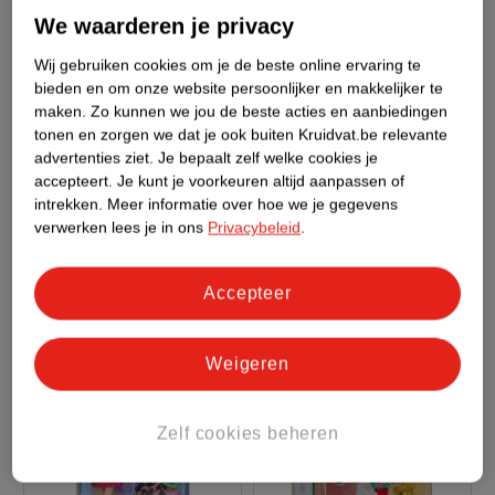
We waarderen je privacy
Wij gebruiken cookies om je de beste online ervaring te
bieden en om onze website persoonlijker en makkelijker te
maken.
Zo kunnen we jou de beste acties en aanbiedingen
tonen en zorgen we dat je ook buiten Kruidvat.be relevante
advertenties ziet.
Je bepaalt zelf welke cookies je
accepteert.
Je kunt je voorkeuren altijd aanpassen of
van
9
.
99
3
.
49
intrekken.
Meer informatie over hoe we je gegevens
6
.
99
verwerken lees je in ons
Privacybeleid
.
Duck A Looz Snack
Disney One Piece
Quacks Plush Hanger
Pirates & Marines
Accepteer
Weigeren
Zelf cookies beheren