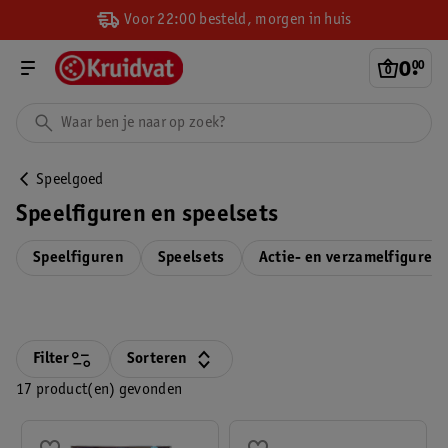
Voor 22:00 besteld, morgen in huis
0
.
00
Speelgoed
Speelfiguren en speelsets
Speelfiguren
Speelsets
Actie- en verzamelfiguren
Filter
Sorteren
17 product(en) gevonden