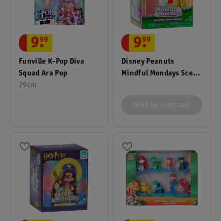
9
.
99
9
.
99
Funville K-Pop Diva
Disney Peanuts
Squad Ara Pop
Mindful Mondays Scene
29cm
Setter Figure
Niet op voorraad