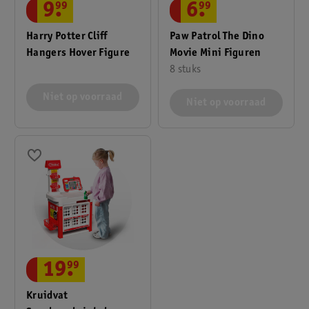
6
.
99
9
.
99
Paw Patrol The Dino
Harry Potter Cliff
Movie Mini Figuren
Hangers Hover Figure
8 stuks
Niet op voorraad
Niet op voorraad
19
.
99
Kruidvat