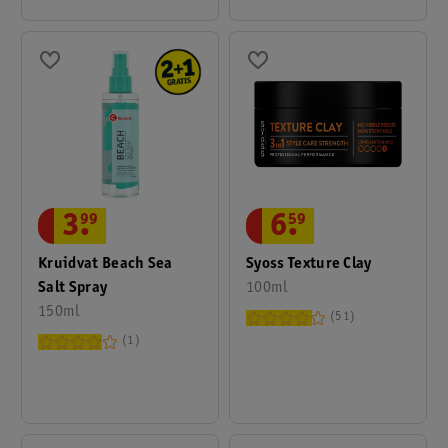
3
.
99
6
.
59
Kruidvat Beach Sea
Syoss Texture Clay
Salt Spray
100ml
150ml
51
1