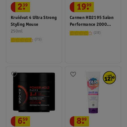
2
.
39
19
.
99
Kruidvat 4 Ultra Strong
Carmen HD2195 Salon
Styling Mouse
Performance 2000
250ml
Föhn
28
75
6
.
59
8
.
99