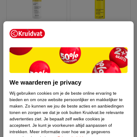
13
.
79
9
.
99
John Frieda Sheer
Got2b Glued Blasting
Blonde Go Blonder
Freeze Haarspray
Controlled Lightening
100ml
300ml
Haarspray
986
68
We waarderen je privacy
Wij gebruiken cookies om je de beste online ervaring te
bieden en om onze website persoonlijker en makkelijker te
maken.
Zo kunnen we jou de beste acties en aanbiedingen
tonen en zorgen we dat je ook buiten Kruidvat.be relevante
advertenties ziet.
Je bepaalt zelf welke cookies je
accepteert.
Je kunt je voorkeuren altijd aanpassen of
intrekken.
Meer informatie over hoe we je gegevens