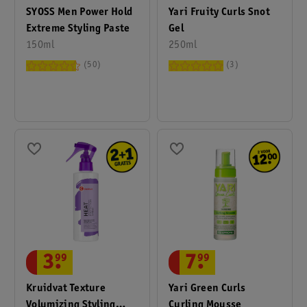
SYOSS Men Power Hold
Yari Fruity Curls Snot
Extreme Styling Paste
Gel
150ml
250ml
50
3
3
.
99
7
.
99
Kruidvat Texture
Yari Green Curls
Volumizing Styling
Curling Mousse