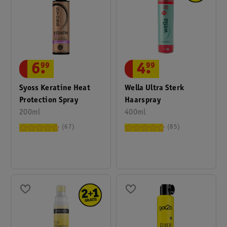
6
.
99
4
.
99
Syoss Keratine Heat
Wella Ultra Sterk
Protection Spray
Haarspray
200ml
400ml
67
85