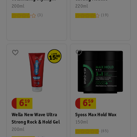
Spray
200ml
220ml
3
19
6
.
19
6
.
59
Wella New Wave Ultra
Syoss Max Hold Wax
Strong Rock & Hold Gel
150ml
200ml
65