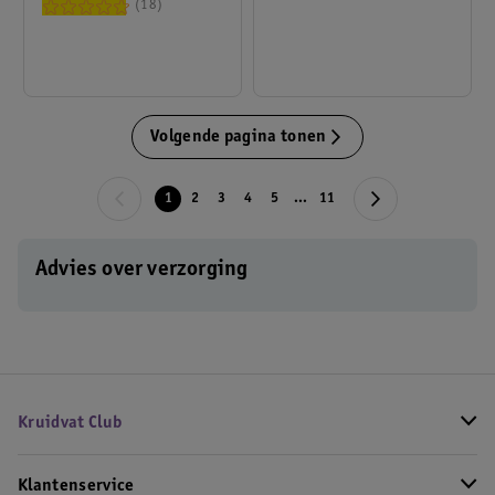
18
Volgende pagina tonen
1
2
3
4
5
...
11
Advies over verzorging
Kruidvat Club
Klantenservice