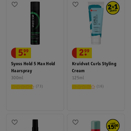
5
.
99
2
.
99
Syoss Hold 5 Max Hold
Kruidvat Curls Styling
Haarspray
Cream
300ml
125ml
73
16