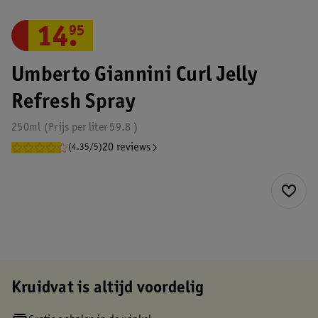
14
.
95
Umberto Giannini Curl Jelly
Refresh Spray
250ml
Prijs per
liter
59.8
20 reviews
(4.35/5)
Kruidvat is altijd voordelig