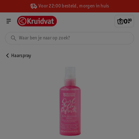
Voor 22:00 besteld, morgen in huis
0
.
00
Haarspray