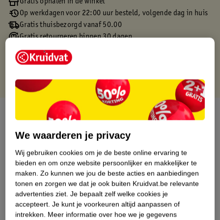
Gratis ophalen in de winkel
Op werkdagen voor 22:00 uur besteld, volgende dag in huis
Gratis thuisbezorgd vanaf 50.00
Gratis retourneren binnen 30 dagen
Gratis punten met je Kruidvat kaart
Over dit product
We waarderen je privacy
Productinformatie
Wij gebruiken cookies om je de beste online ervaring te
bieden en om onze website persoonlijker en makkelijker te
Etiketinformatie
maken.
Zo kunnen we jou de beste acties en aanbiedingen
tonen en zorgen we dat je ook buiten Kruidvat.be relevante
Nature Impact Score
advertenties ziet.
Je bepaalt zelf welke cookies je
accepteert.
Je kunt je voorkeuren altijd aanpassen of
Dit product heeft (nog) geen Nature
intrekken.
Meer informatie over hoe we je gegevens
Impact Score.