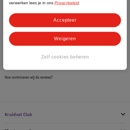
verwerken lees je in ons
Privacybeleid
.
Meer informatie
Accepteer
Bestel & Bezorginformatie
Weigeren
Bekijk ook
Zelf cookies beheren
Meer
Umberto Giannini
Alle Haarspray
Hoe controleren wij de reviews?
Kruidvat Club