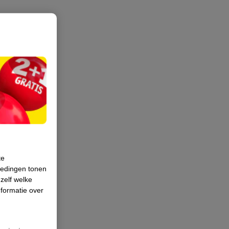
te
iedingen tonen
 zelf welke
formatie over