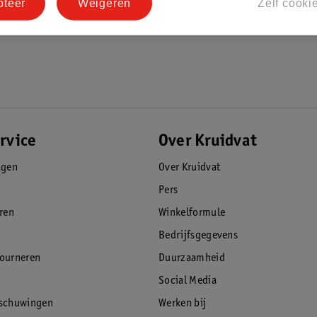
pteer
Weigeren
Zelf cooki
rvice
Over Kruidvat
agen
Over Kruidvat
Pers
eren
Winkelformule
Bedrijfsgegevens
tourneren
Duurzaamheid
Social Media
rschuwingen
Werken bij