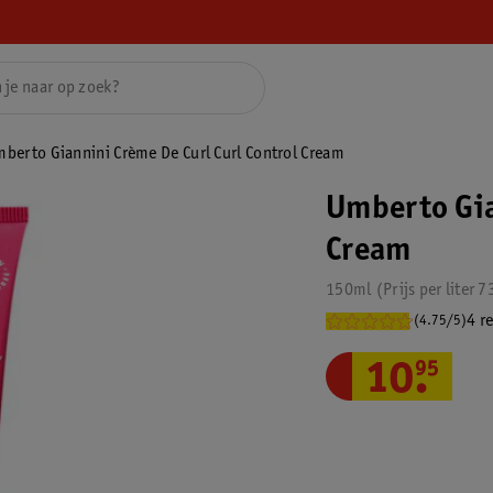
berto Giannini Crème De Curl Curl Control Cream
Umberto Gia
Cream
150ml
Prijs per
liter
7
4 r
(4.75/5)
10
.
95