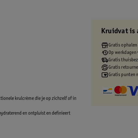
Kruidvat is 
Gratis ophalen
Op werkdagen v
Gratis thuisbe
Gratis retourn
Gratis punten 
ionele krulcrème die je op zichzelf of in
draterend en ontpluist en definieert
et glad wilt maken. Het is perfect voor