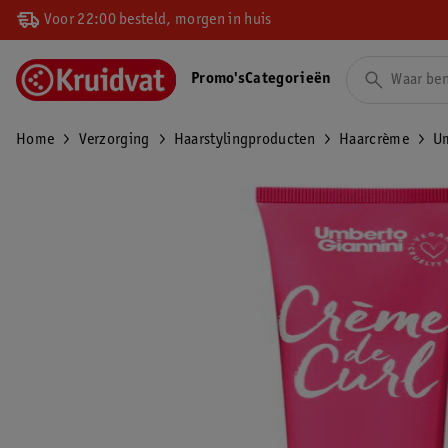
Voor 22:00 besteld, morgen in huis
Promo's
Categorieën
Home
Verzorging
Haarstylingproducten
Haarcrème
Um