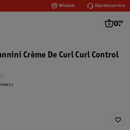
Winkels
Klantenservice
0
.
00
nnini Crème De Curl Curl Control
3
eviews