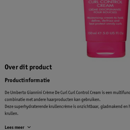
Over dit product
Productinformatie
De Umberto Giannini Crème De Curl Curl Control Cream is een multifunct
combinatie met andere haarproducten kan gebruiken.
Deze superhydraterende krullencrème is onzichtbaar, gladmakend en hy
krullen.
Ingebouwde hittebescherming beschermt je haar voor de dagen dat je h
Lees meer