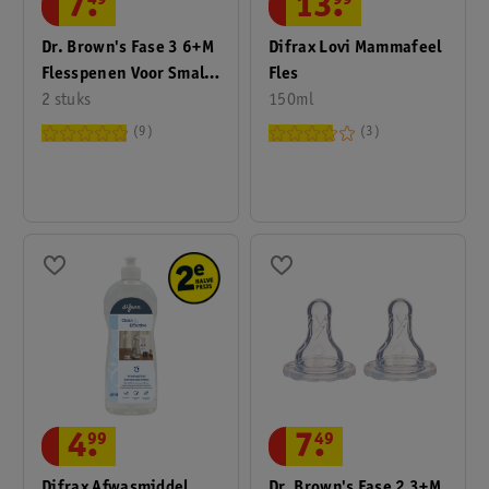
7
.
49
13
.
99
Dr. Brown's Fase 3 6+M
Difrax Lovi Mammafeel
Flesspenen Voor Smalle
Fles
Halsfles
2 stuks
150ml
9
3
4
.
99
7
.
49
Difrax Afwasmiddel
Dr. Brown's Fase 2 3+M