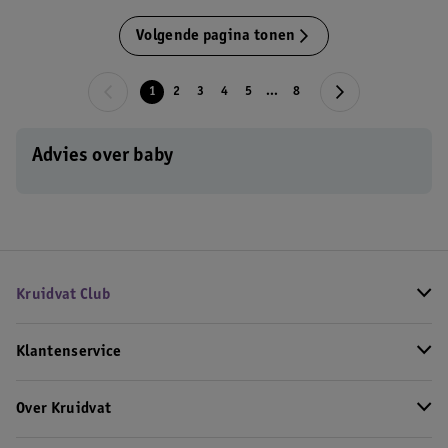
Volgende pagina tonen
1
2
3
4
5
...
8
Advies over baby
Kruidvat Club
Klantenservice
Over Kruidvat