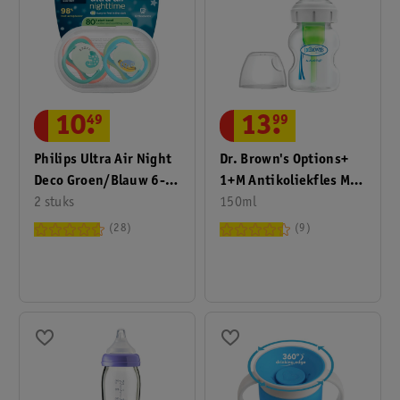
10
.
49
13
.
99
Philips Ultra Air Night
Dr. Brown's Options+
Deco Groen/Blauw 6-
1+M Antikoliekfles Met
18M
2 stuks
Brede Hals
150ml
28
9