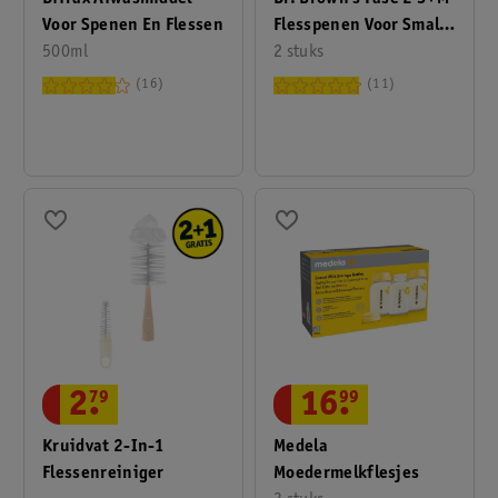
Voor Spenen En Flessen
Flesspenen Voor Smalle
500ml
Halsfles
2 stuks
16
11
16
.
99
2
.
79
Medela
Kruidvat 2-In-1
Moedermelkflesjes
Flessenreiniger