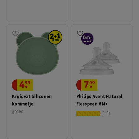
Flesspeen
4
.
99
7
.
99
Kruidvat Siliconen
Philips Avent Natural
Kommetje
Flesspeen 6M+
groen
19