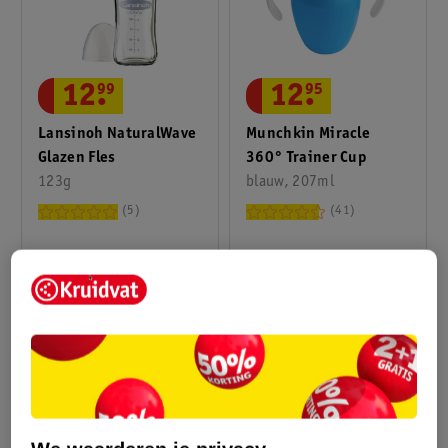
12
.
99
12
.
95
Lansinoh NaturalWave
Munchkin Miracle
Glazen Fles
360° Trainer Cup
123g
blauw, 207ml
5
41