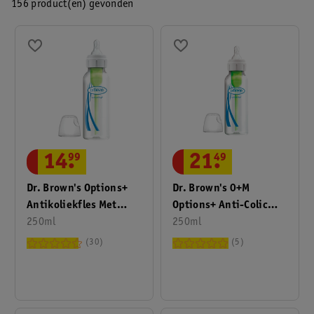
156 product(en) gevonden
14
.
99
21
.
49
Dr. Brown's Options+
Dr. Brown's 0+M
Antikoliekfles Met
Options+ Anti-Colic
Smalle Hals
250ml
Glazen Fles
250ml
30
5