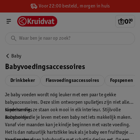
Voor 22:00 besteld, morgen in huis
0
.
00
Baby
Babyvoedingsaccessoires
Drinkbeker
Flesvoedingsaccessoires
Fopspenen
Je baby voeden wordt nóg leuker met een paar te gekke
babyaccessoires. Deze slim ontworpen spulletjes zijn niet alleen
superhandig, ze staan ook mooi in elk interieur. Stijlvolle
Kinderservies
accessoires die je leven met een baby net iets makkelijk maken.
Babybordjes
Vanaf vier maanden kan je kindje beginnen met vaste voeding.
Het is dan natuurlijk hartstikke leuk als je baby een fruithapje of