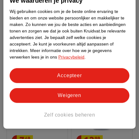
We waarderen je privacy
Wij gebruiken cookies om je de beste online ervaring te
12
.
99
14
.
99
bieden en om onze website persoonlijker en makkelijker te
maken.
Zo kunnen we jou de beste acties en aanbiedingen
Philips Avent Natural
Philips Avent Natural
tonen en zorgen we dat je ook buiten Kruidvat.be relevante
Response SCY906/01
Response SCY933/01
advertenties ziet.
Je bepaalt zelf welke cookies je
Babyfles Met
330ml
Glazen Babyfles
240ml
accepteert.
Je kunt je voorkeuren altijd aanpassen of
Natuurlijke Zuigreflex
intrekken.
Meer informatie over hoe we je gegevens
2083
59
verwerken lees je in ons
Privacybeleid
.
Flesspeen
Accepteer
Weigeren
Zelf cookies beheren