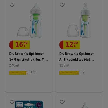
16
.
69
12
.
99
Dr. Brown's Options+
Dr. Brown's Options+
1+M Antikoliekfles Met
Antikoliekfles Met
Brede Hals
270ml
Smalle Hals
120ml
10
3