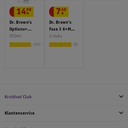
14
.
99
7
.
49
Dr. Brown's
Dr. Brown's
Options+
Fase 3 6+M
Antikoliekfles
250ml
Flesspenen
2 stuks
Met Smalle
Voor Smalle
30
9
Hals
Halsfles
Kruidvat Club
Klantenservice