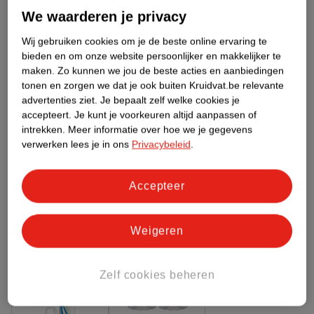
Meer informatie
We waarderen je privacy
Wij gebruiken cookies om je de beste online ervaring te
bieden en om onze website persoonlijker en makkelijker te
Bestel & Bezorginformatie
maken.
Zo kunnen we jou de beste acties en aanbiedingen
tonen en zorgen we dat je ook buiten Kruidvat.be relevante
advertenties ziet.
Je bepaalt zelf welke cookies je
accepteert.
Je kunt je voorkeuren altijd aanpassen of
Bekijk ook
intrekken.
Meer informatie over hoe we je gegevens
verwerken lees je in ons
Privacybeleid
.
Meer
Dr. Brown's
Alle Zuigspenen
Accepteer
Hoe controleren wij de reviews?
ANDEREN KOCHTEN OOK
Weigeren
Zelf cookies beheren