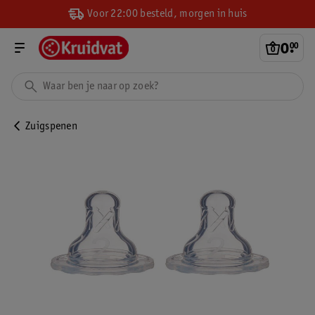
Voor 22:00 besteld, morgen in huis
0
.
00
Zuigspenen