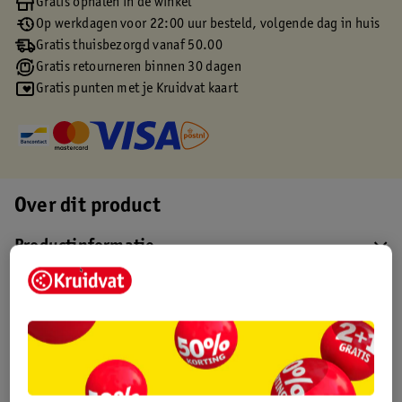
Gratis ophalen in de winkel
Op werkdagen voor 22:00 uur besteld, volgende dag in huis
Gratis thuisbezorgd vanaf 50.00
Gratis retourneren binnen 30 dagen
Gratis punten met je Kruidvat kaart
Over dit product
Productinformatie
Etiketinformatie
Nature Impact Score
Dit product heeft (nog) geen Nature
Impact Score.