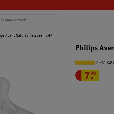
lips Avent Natural Flesspeen 6M+
Philips Ave
19 
(4.74/5)
7
.
99