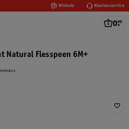
Winkels
Klantenservice
0
.
00
nt Natural Flesspeen 6M+
reviews