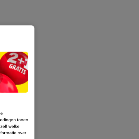
te
iedingen tonen
 zelf welke
formatie over