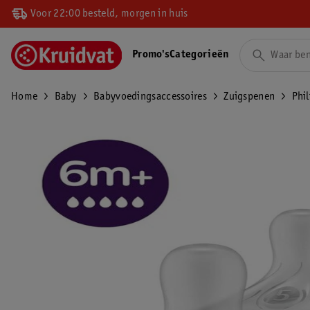
Voor 22:00 besteld, morgen in huis
Promo's
Categorieën
Home
Baby
Babyvoedingsaccessoires
Zuigspenen
Phi