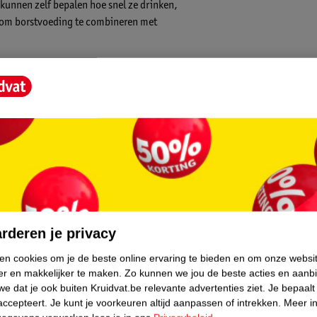
s kunnen zelf bepalen hoe snel ze drinken,
k om borstvoeding te combineren met
peen:
en
y
core.
n je baby, waardoor je borstvoeding en
rderen je privacy
ie alleen melk doorlaat als je baby actief
ken cookies om je de beste online ervaring te bieden en om onze websi
stopt de melk ook.
er en makkelijker te maken.
Zo kunnen we jou de beste acties en aanb
e dat je ook buiten Kruidvat.be relevante advertenties ziet.
Je bepaalt
accepteert.
Je kunt je voorkeuren altijd aanpassen of intrekken.
Meer in
oel van een borst na te bootsen, zodat je je