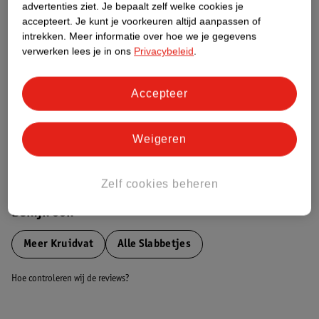
advertenties ziet.
Je bepaalt zelf welke cookies je
Etiketinformatie
accepteert.
Je kunt je voorkeuren altijd aanpassen of
intrekken.
Meer informatie over hoe we je gegevens
Nature Impact Score
verwerken lees je in ons
Privacybeleid
.
Dit product heeft (nog) geen Nature
Impact Score.
Accepteer
Meer informatie
Weigeren
Bestel & Bezorginformatie
Zelf cookies beheren
Bekijk ook
Meer
Kruidvat
Alle Slabbetjes
Hoe controleren wij de reviews?