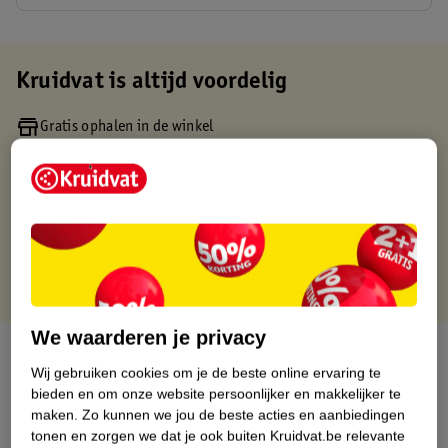
Kruidvat is altijd voordelig
Gratis ophalen in de winkel
Op werkdagen voor 22:00 uur besteld, volgende dag in huis
Gratis thuisbezorgd vanaf 50.00
Gratis retourneren binnen 30 dagen
Gratis punten met je Kruidvat kaart
We waarderen je privacy
Over dit product
Wij gebruiken cookies om je de beste online ervaring te
bieden en om onze website persoonlijker en makkelijker te
Productinformatie
maken.
Zo kunnen we jou de beste acties en aanbiedingen
tonen en zorgen we dat je ook buiten Kruidvat.be relevante