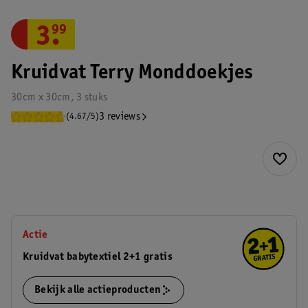
3
.
99
Kruidvat Terry Monddoekjes
30cm x 30cm, 3 stuks
3 reviews
(4.67/5)
Actie
Kruidvat babytextiel 2+1 gratis
Bekijk alle actieproducten