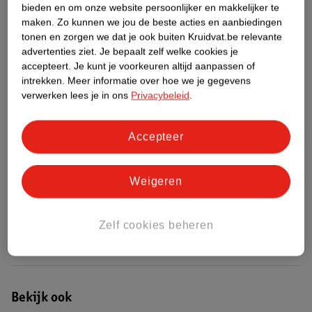
bieden en om onze website persoonlijker en makkelijker te
maken.
Zo kunnen we jou de beste acties en aanbiedingen
Etiketinformatie
tonen en zorgen we dat je ook buiten Kruidvat.be relevante
advertenties ziet.
Je bepaalt zelf welke cookies je
accepteert.
Je kunt je voorkeuren altijd aanpassen of
Nature Impact Score
intrekken.
Meer informatie over hoe we je gegevens
Rood (-) = hoge impact op het milieu.
verwerken lees je in ons
Privacybeleid
.
Groen (+) = lage impact op het milieu.
Gebaseerd op wereldwijde
Accepteer
gemiddelden.
Nature Impact Score: 51%
Weigeren
Gemiddelde voor Baby/Peuter - Levensmiddelen/Dranken: 34%
Hogere score betekent lagere impact
Zelf cookies beheren
Bestel & Bezorginformatie
Bekijk ook