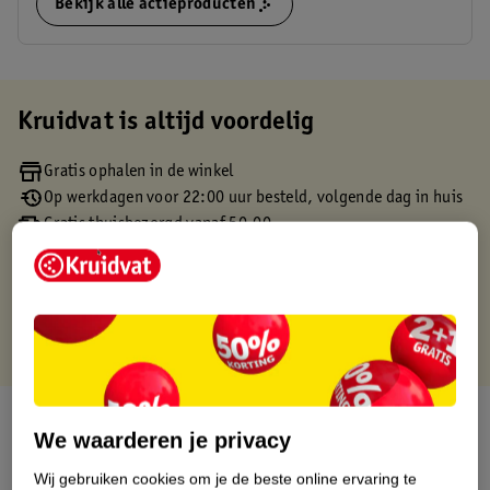
Bekijk alle actieproducten
Kruidvat is altijd voordelig
Gratis ophalen in de winkel
Op werkdagen voor 22:00 uur besteld, volgende dag in huis
Gratis thuisbezorgd vanaf 50.00
Gratis retourneren binnen 30 dagen
Gratis punten met je Kruidvat kaart
Over dit product
We waarderen je privacy
Productinformatie
Wij gebruiken cookies om je de beste online ervaring te