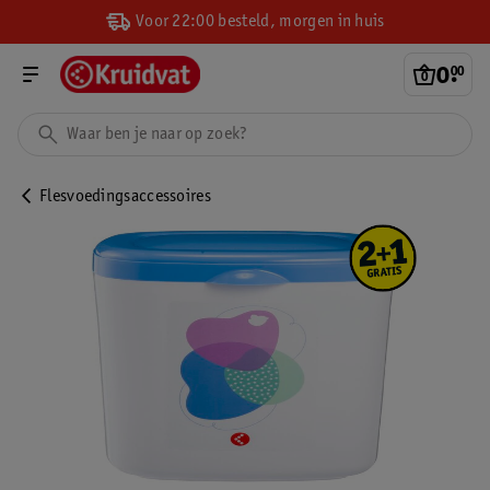
Voor 22:00 besteld, morgen in huis
0
.
00
Flesvoedingsaccessoires