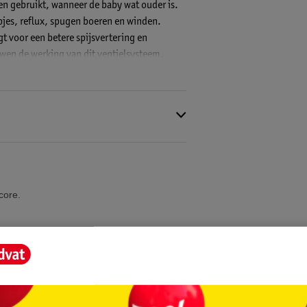
en gebruikt, wanneer de baby wat ouder is.
pjes, reflux, spugen boeren en winden.
t voor een betere spijsvertering en
wen de werking van dit ventielsysteem.
el voeden. Bij de Dr. Brown's Options+
ngsborsteltje voor het ventielsysteem.
core.