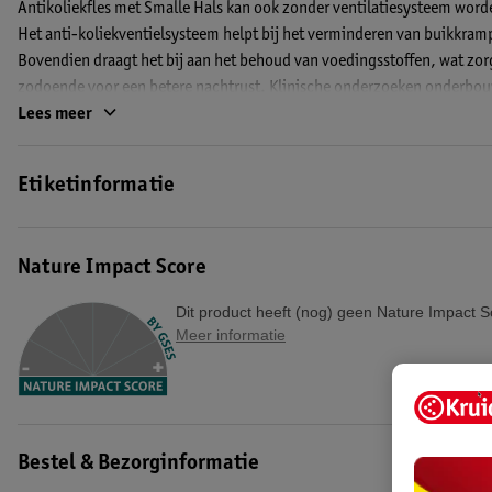
Antikoliekfles met Smalle Hals kan ook zonder ventilatiesysteem word
Het anti-koliekventielsysteem helpt bij het verminderen van buikkram
Bovendien draagt het bij aan het behoud van voedingsstoffen, wat zorg
zodoende voor een betere nachtrust. Klinische onderzoeken onderbou
Lees meer
De combinatie van fles, speen en ventielsysteem zorgt voor comfortab
Antikoliekfles met Smalle Hals krijg je een fase 1 speen en een reinigi
Etiketinformatie
EAN code:0072239306208
Nature Impact Score
Dit product heeft (nog) geen Nature Impact S
Meer informatie
Bestel & Bezorginformatie