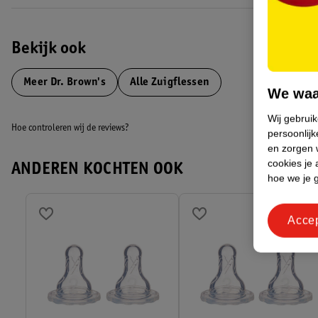
Bekijk ook
Meer
Dr. Brown's
Alle Zuigflessen
We waa
Wij gebrui
Hoe controleren wij de reviews?
persoonlijk
en zorgen w
cookies je 
ANDEREN KOCHTEN OOK
hoe we je 
Acce