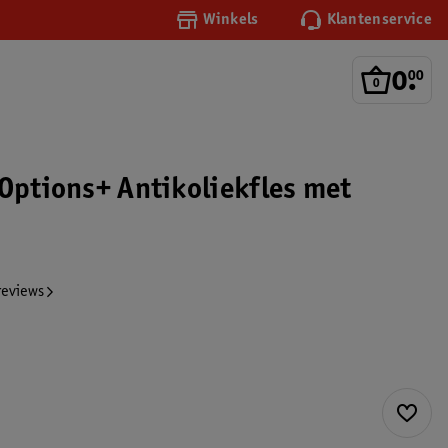
Winkels
Klantenservice
0
.
00
 Options+ Antikoliekfles met
reviews