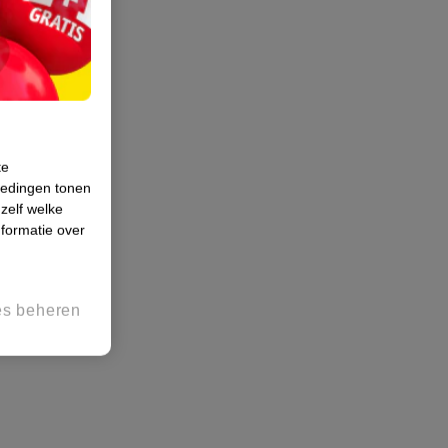
te
iedingen tonen
 zelf welke
formatie over
es beheren