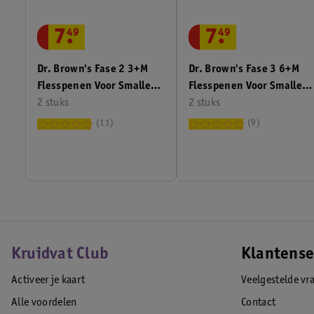
7
.
49
7
.
49
Dr. Brown's Fase 2 3+M
Dr. Brown's Fase 3 6+M
Flesspenen Voor Smalle
Flesspenen Voor Smalle
Halsfles
2 stuks
Halsfles
2 stuks
11
9
Kruidvat Club
Klantense
Activeer je kaart
Veelgestelde vr
Alle voordelen
Contact