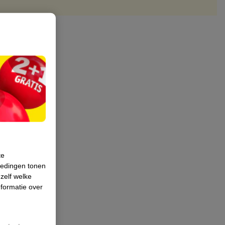
te
iedingen tonen
 zelf welke
formatie over