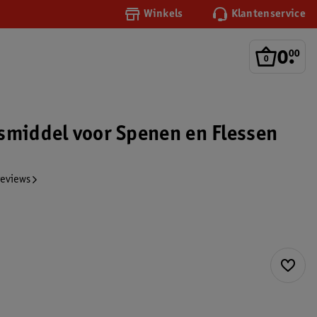
Winkels
Klantenservice
0
.
00
smiddel voor Spenen en Flessen
reviews