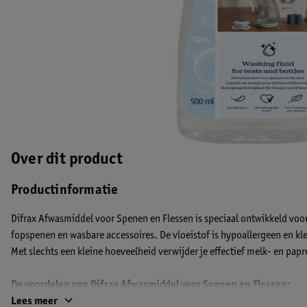
Over dit product
Productinformatie
Difrax Afwasmiddel voor Spenen en Flessen is speciaal ontwikkeld voor
fopspenen en wasbare accessoires. De vloeistof is hypoallergeen en kle
Met slechts een kleine hoeveelheid verwijder je effectief melk- en pap
De voordelen van Difrax Afwasmiddel voor Spenen en Flessen:
• Verwijdert eenvoudig melk- en papresten
Lees meer