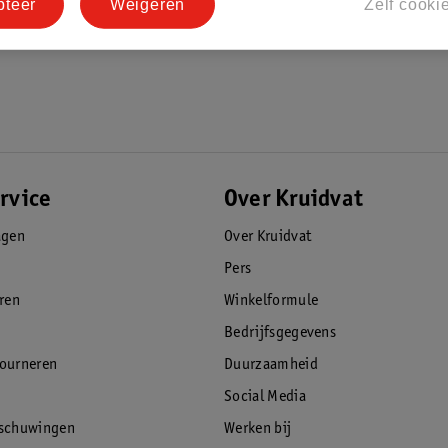
pteer
Weigeren
Zelf cooki
rvice
Over Kruidvat
agen
Over Kruidvat
Pers
eren
Winkelformule
Bedrijfsgegevens
tourneren
Duurzaamheid
Social Media
rschuwingen
Werken bij