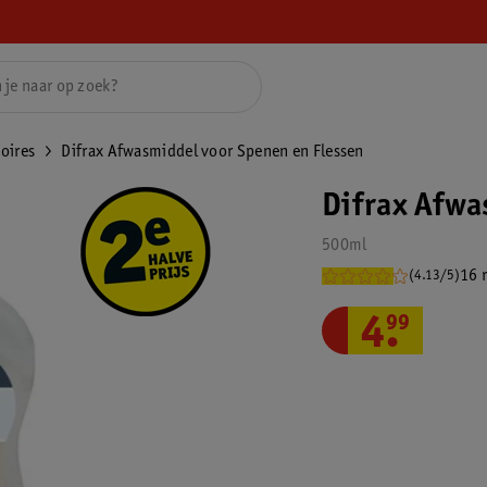
oires
Difrax Afwasmiddel voor Spenen en Flessen
Difrax Afwa
500ml
16 
(4.13/5)
4
.
99