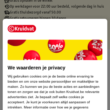
Gratis ophalen in de winkel
Op werkdagen voor 22:00 uur besteld, volgende dag in huis
Gratis thuisbezorgd vanaf 50.00
Gratis retourneren binnen 30 dagen
Gratis punten met je Kruidvat kaart
Over dit product
We waarderen je privacy
Productinformatie
Wij gebruiken cookies om je de beste online ervaring te
bieden en om onze website persoonlijker en makkelijker te
Etiketinformatie
maken.
Zo kunnen we jou de beste acties en aanbiedingen
tonen en zorgen we dat je ook buiten Kruidvat.be relevante
Nature Impact Score
advertenties ziet.
Je bepaalt zelf welke cookies je
accepteert.
Je kunt je voorkeuren altijd aanpassen of
Dit product heeft (nog) geen Nature
intrekken.
Meer informatie over hoe we je gegevens
Impact Score.