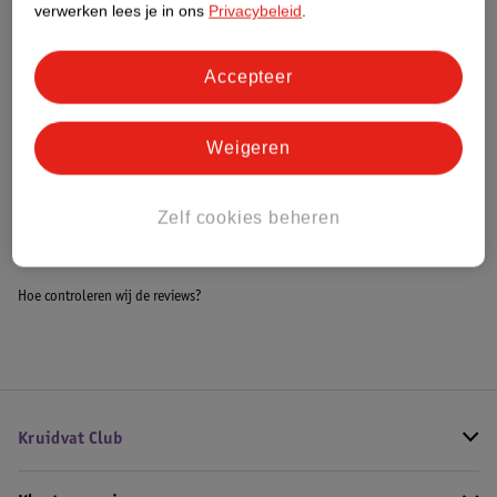
verwerken lees je in ons
Privacybeleid
.
Meer informatie
Accepteer
Bestel & Bezorginformatie
Weigeren
Bekijk ook
Zelf cookies beheren
Meer
Munchkin
Alle Drinkbeker
Hoe controleren wij de reviews?
Kruidvat Club