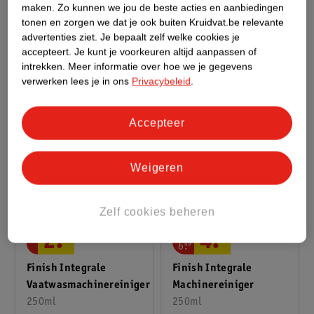
Machinereiniger
maken.
Zo kunnen we jou de beste acties en aanbiedingen
54
Tijdens De Wasbeurt
3 stuks
tonen en zorgen we dat je ook buiten Kruidvat.be relevante
advertenties ziet.
Je bepaalt zelf welke cookies je
118
accepteert.
Je kunt je voorkeuren altijd aanpassen of
intrekken.
Meer informatie over hoe we je gegevens
verwerken lees je in ons
Privacybeleid
.
Accepteer
Weigeren
Zelf cookies beheren
van
2
.
49
4
.
87
6
.
49
Finish Integrale
Finish Integrale
Vaatwasmachinereiniger
Machinereiniger
250ml
250ml