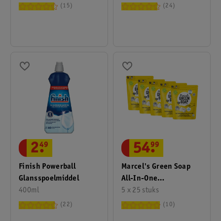
15
24
2
.
49
54
.
99
Finish Powerball
Marcel's Green Soap
Glansspoelmiddel
All-In-One
400ml
Vaatwascapsules
5 x 25 stuks
22
10