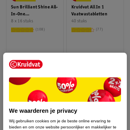
Sun Brilliant Shine All-
Kruidvat All In 1
In-One
Vaatwastabletten
Vaatwastabletten
8 x 16 stuks
40 stuks
108
77
We waarderen je privacy
van
van
4
.
49
4
.
87
5
.
99
6
.
49
Wij gebruiken cookies om je de beste online ervaring te
Finish
Finish Glans Protector
bieden en om onze website persoonlijker en makkelijker te