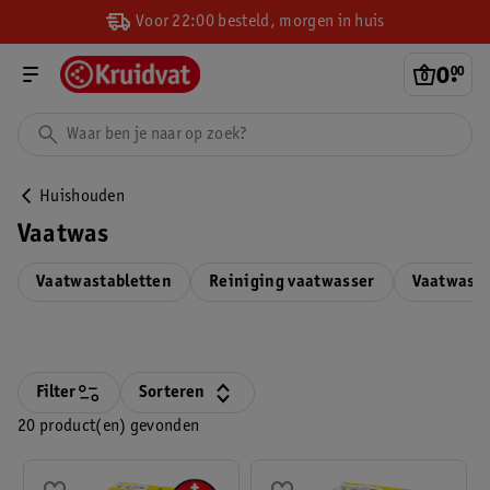
Voor 22:00 besteld, morgen in huis
0
.
00
Huishouden
Vaatwas
Vaatwastabletten
Reiniging vaatwasser
Vaatwasp
Filter
Sorteren
20 product(en) gevonden