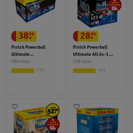
38
.
99
28
.
99
Finish Powerball
Finish Powerball
Ultimate
Ultimate All-In-1
Vaatwascapsules
196 stuks
Vaatwascapsules
132 stuks
74
31