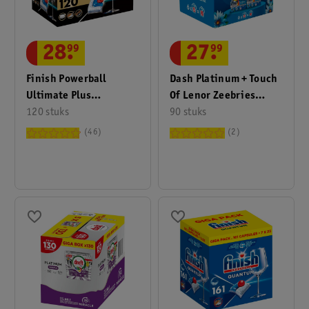
28
.
99
27
.
99
Finish Powerball
Dash Platinum + Touch
Ultimate Plus
Of Lenor Zeebries
Vaatwascapsules
120 stuks
Wasmiddelpods
90 stuks
46
2