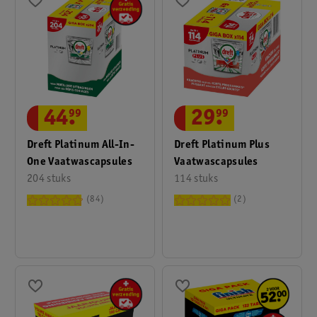
44
.
99
29
.
99
Dreft Platinum All-In-
Dreft Platinum Plus
One Vaatwascapsules
Vaatwascapsules
204 stuks
114 stuks
84
2