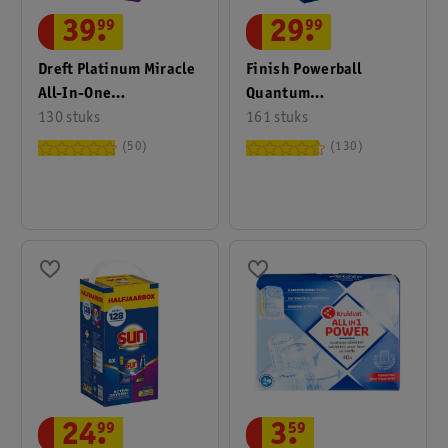
39
.
99
29
.
99
Dreft Platinum Miracle
Finish Powerball
All-In-One
Quantum
Vaatwascapsules
130 stuks
Vaatwascapsules
161 stuks
50
130
24
.
99
3
.
59