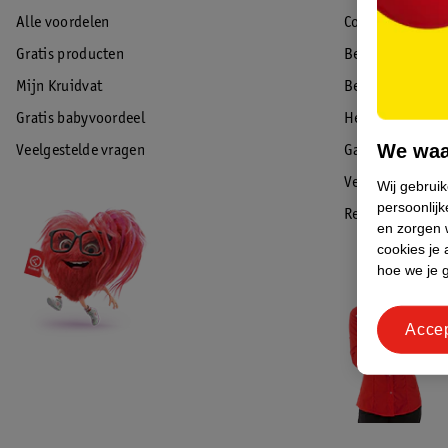
Alle voordelen
Contact
Gratis producten
Bestellen & lev
Mijn Kruidvat
Betalen
Gratis babyvoordeel
Herroepen & re
We waa
Veelgestelde vragen
Garantie
Veiligheidswaa
Wij gebrui
persoonlijk
Reviews
en zorgen w
cookies je 
hoe we je 
Acce