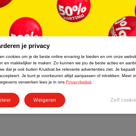
Pers
eren
Winkelformule
Bedrijfsgegevens
tourneren
Duurzaamheid
rderen je privacy
Social Media
rschuwingen
Werken bij
ken cookies om je de beste online ervaring te bieden en om onze websi
er en makkelijker te maken.
Zo kunnen we jou de beste acties en aanb
Informatiepagina's
e dat je ook buiten Kruidvat.be relevante advertenties ziet.
Je bepaalt
accepteert.
Je kunt je voorkeuren altijd aanpassen of intrekken.
Meer in
gegevens verwerken lees je in ons
Privacybeleid
.
pteer
Weigeren
Zelf cooki