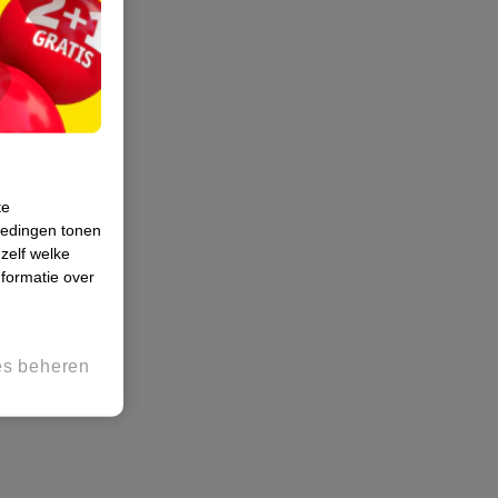
te
iedingen tonen
 zelf welke
formatie over
es beheren