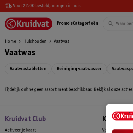
Voor 22:00 besteld, morgen in huis
Promo's
Categorieën
Home
Huishouden
Vaatwas
Vaatwas
Vaatwastabletten
Reiniging vaatwasser
Vaatwasp
Tijdelijk online geen assortiment beschikbaar. Bekijk al onze acties
Kruidvat Club
Klantense
Activeer je kaart
Veelgestelde vr