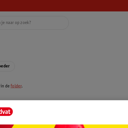
oeder
 in de
folder
.
rvice
Over Kruidvat
agen
Over Kruidvat