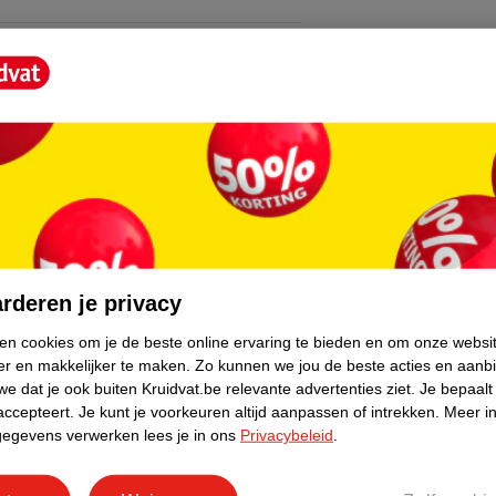
g die zich vormt in de filter, leidingen,
hine. Het reinigingspoeder is makkelijk te
dat je vaat frisser uit de vaatwasser komt.
core.
ltaat
rderen je privacy
ken cookies om je de beste online ervaring te bieden en om onze websi
je Sun machinereiniger. Sluit de vaatwasser
er en makkelijker te maken.
Zo kunnen we jou de beste acties en aanb
e dat je ook buiten Kruidvat.be relevante advertenties ziet.
Je bepaalt
co-programma van je afwasmachine. Gebruik
accepteert.
Je kunt je voorkeuren altijd aanpassen of intrekken.
Meer in
gegevens verwerken lees je in ons
Privacybeleid
.