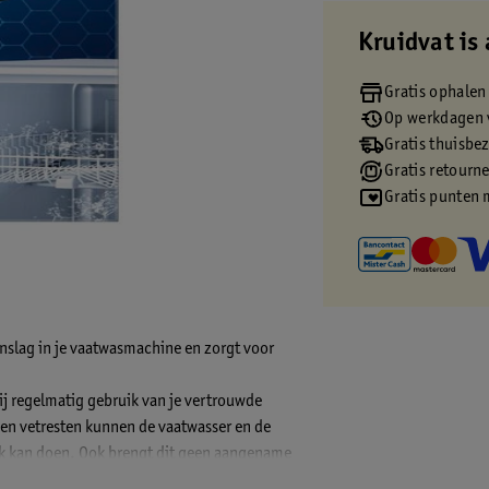
Kruidvat is 
Gratis ophalen
Op werkdagen v
Gratis thuisbe
Gratis retourn
Gratis punten 
anslag in je vaatwasmachine en zorgt voor
j regelmatig gebruik van je vertrouwde
n vetresten kunnen de vaatwasser en de
k kan doen. Ook brengt dit geen aangename
te oplossing voor.