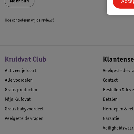
Sun is al zestig jaar de vaatwasspecialist van Nederland. Het is de mis
Acce
Meer
Sun
te ontwikkelen en tegelijkertijd de invloed op het milieu te verminder
balans te vinden tussen reinigingskracht en de impact op het milieu.
Hoe controleren wij de reviews?
Deze vaatwasmachinereiniger verlengt de levensduur van je vaatwasser e
programma, waardoor het zowel een stapje duurzamer als kostenbespa
EAN code:8720181257629
Kruidvat Club
Klantense
Activeer je kaart
Veelgestelde vr
Alle voordelen
Contact
Gratis producten
Bestellen & lev
Mijn Kruidvat
Betalen
Gratis babyvoordeel
Herroepen & re
Veelgestelde vragen
Garantie
Veiligheidswaa