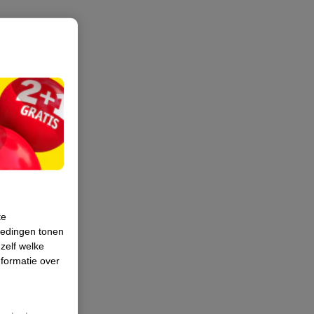
te
iedingen tonen
 zelf welke
formatie over