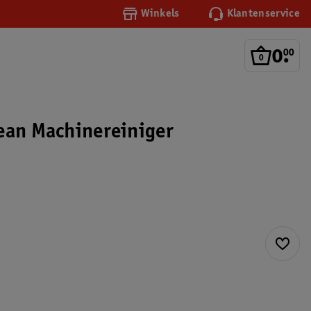
Winkels
Klantenservice
0
.
00
ean Machinereiniger