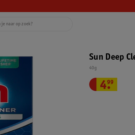
Sun Deep Cl
40g
4
.
99