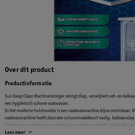
Over dit product
Productinformatie
Sun Deep Clean Machinereiniger reinigt diep, verwijdert vet- en kalka
een hygiënisch schone vaatwasser.
In het moderne huishouden is een vaatwasmachine bijna onmisbaar. Bi
vaatwasmachine heeft deze een schoonmaakbeurt nodig. Kalkaanslag e
sproeiarmen verstoppen waardoor de vaatwasser minder goed zijn wer
geur met zich mee. Geen nood, want Sun heeft hier namelijk de perfec
Lees meer