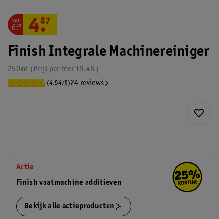
van
4
.
87
6
.
49
Finish Integrale Machinereiniger
250ml
Prijs per
liter
19.48
24 reviews
(4.54/5)
Actie
Finish vaatmachine additieven
Bekijk alle actieproducten