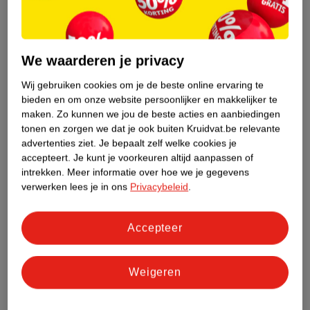
We waarderen je privacy
Wij gebruiken cookies om je de beste online ervaring te
bieden en om onze website persoonlijker en makkelijker te
11
.
99
9
.
99
maken.
Zo kunnen we jou de beste acties en aanbiedingen
tonen en zorgen we dat je ook buiten Kruidvat.be relevante
Witte Reus Color Reus
Witte Reus Frisse Reus
advertenties ziet.
Je bepaalt zelf welke cookies je
Waspoeder
Orchidee
accepteert.
Je kunt je voorkeuren altijd aanpassen of
4000g, 80 wasbeurten
Bloemensensatie
3465ml, 77 wasbeurten
intrekken.
Meer informatie over hoe we je gegevens
Vloeibaar Wasmiddel
verwerken lees je in ons
Privacybeleid
.
31
63
Accepteer
Weigeren