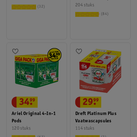
204 stuks
32
84
34
.
99
29
.
99
Ariel Original 4-In-1
Dreft Platinum Plus
Pods
Vaatwascapsules
120 stuks
114 stuks