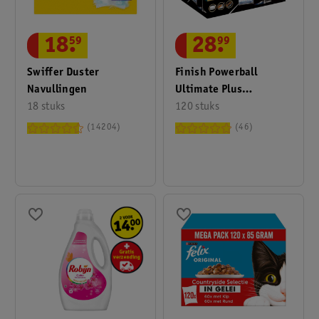
18
.
59
28
.
99
Swiffer Duster
Finish Powerball
Navullingen
Ultimate Plus
18 stuks
Vaatwascapsules
120 stuks
14204
46