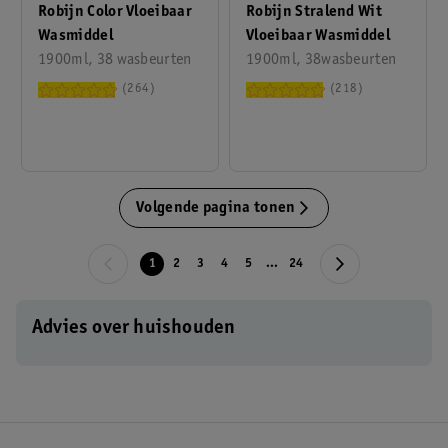
Robijn Color Vloeibaar
Robijn Stralend Wit
Wasmiddel
Vloeibaar Wasmiddel
1900ml, 38 wasbeurten
1900ml, 38wasbeurten
264
218
Volgende pagina tonen
1
2
3
4
5
...
24
Advies over huishouden