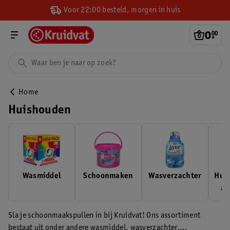
Voor 22:00 besteld, morgen in huis
0
.
00
Home
Huishouden
Wasmiddel
Schoonmaken
Wasverzachter
Huis
ac
Sla je schoonmaakspullen in bij Kruidvat! Ons assortiment
bestaat uit onder andere wasmiddel, wasverzachter,