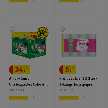
63
2
34
.
99
5
.
99
Ariel + Lenor
Kruidvat Zacht & Sterk
Unstoppables Color 4-
3-Laags Toiletpapier
In-1 Pods
100 stuks
12 rollen
51
5