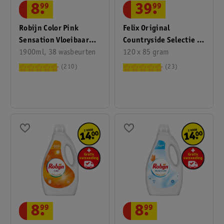
8
.
99
39
.
99
Robijn Color Pink
Felix Original
Sensation Vloeibaar
Countryside Selectie In
Wasmiddel
1900ml, 38 wasbeurten
Gelei Kattenvoer
120 x 85 gram
210
23
8
.
99
8
.
99