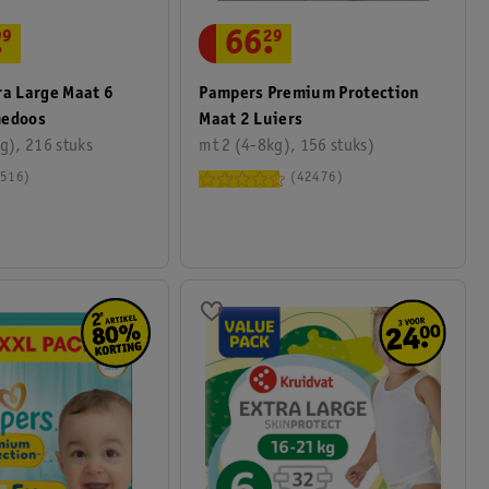
.
99
66
.
29
ra Large Maat 6
Pampers Premium Protection
medoos
Maat 2 Luiers
g), 216 stuks
mt 2 (4-8kg), 156 stuks)
516
42476