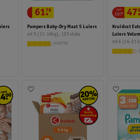
van
47
61
.
79
59
.
99
Kruidvat Ext
uiers
Pampers Baby-Dry Maat 5 Luiers
Luiers Volu
mt 5 (11-16kg), 120 stuks
mt 6 (16-21 k
42476