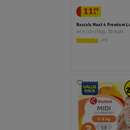
11
.
99
Rascals Maat 4 Premium L
mt 4 (10-15kg), 30 stuks
29