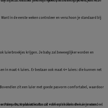
k zijn dat de luier niet meer goed past. En stel: je kindje is 4,5
ij maat 1. Maar als je kindje klein is of eerder geboren, kan deze
2. Want in de eerste weken controleer en verschoon je standaard bij
ook luierbroekjes krijgen. Je baby zal beweeglijker worden en
en in maat 4 luiers. Er bestaan ook maat 4+ luiers: die kunnen net
. Bovendien zit een luier met goede pasvorm comfortabel, waardoor
t worden. Deze plasindicator zit vaak op de kleinere luiermaten.
or Pampers, Kruidvat en Rascal + Friends luiers. Doe er je voordeel