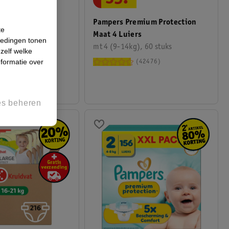
axi Luiers
Pampers Premium Protection
te
Maat 4 Luiers
iedingen tonen
), 48 stuks
mt 4 (9-14kg), 60 stuks
 zelf welke
formatie over
1176
42476
es beheren