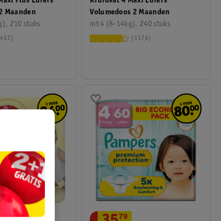
Maxi Plus Luiers
Kruidvat 4 Maxi Luiers
2 Maanden
Volumedoos 2 Maanden
), 210 stuks
mt 4 (8-14kg), 240 stuks
437
1176
35
.
79