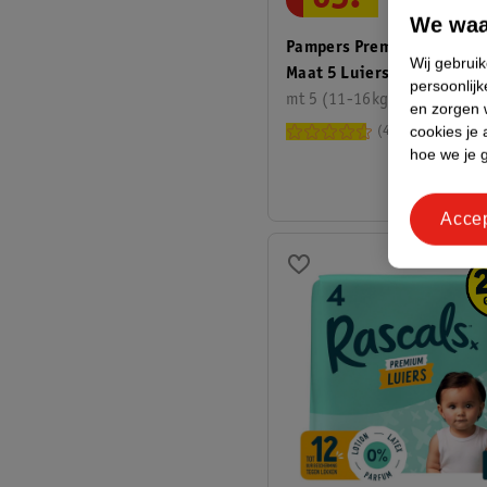
We waa
Pampers Premium Protect
Wij gebrui
Maat 5 Luiers
persoonlijk
mt 5 (11-16kg), 99 stuks
en zorgen w
cookies je 
42476
hoe we je 
Acce