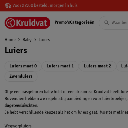
Voor 22:00 besteld, morgen in huis
Promo's
Categorieën
Home
Baby
Luiers
Luiers
Luiers maat 0
Luiers maat 1
Luiers maat 2
Lui
Zwemluiers
Of je een pasgeboren baby hebt of een dreumes: Kruidvat heeft luiers
Bovendien hebben we regelmatig aanbiedingen voor luierbroekjes, we
dagen én nachten.
Soorten luiers
Je hebt verschillende keuzes als het om luiers gaat. Moeite met kie
Wegwerpluiers