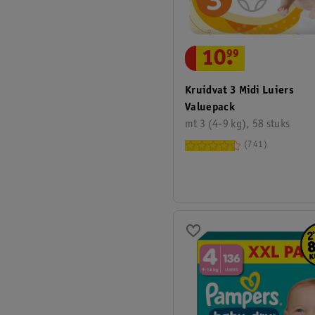
10
.
99
Kruidvat 3 Midi Luiers
Valuepack
mt 3 (4-9 kg), 58 stuks
741