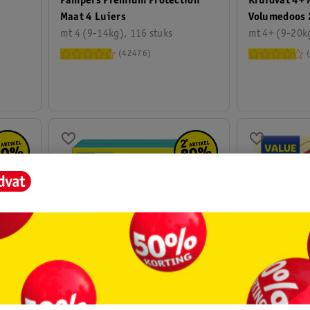
Pampers Premium Protection
Kruidvat 4+ 
Maat 4 Luiers
Volumedoos 
mt 4 (9-14kg), 116 stuks
mt 4+ (9-20kg
42476
70
.
29
10
.
99