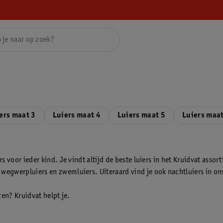
ers maat 3
Luiers maat 4
Luiers maat 5
Luiers maat
 voor ieder kind. Je vindt altijd de beste luiers in het Kruidvat asso
gwerpluiers en zwemluiers. Uiteraard vind je ook nachtluiers in ons 
zen? Kruidvat helpt je.