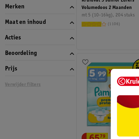
Kruidvat 5 Junior Luiers
Merken
Volumedoos 2 Maanden
mt 5 (10-16kg), 204 stuks
Maat en inhoud
1106
Acties
Beoordeling
Prijs
Verwijder filters
65
.
79