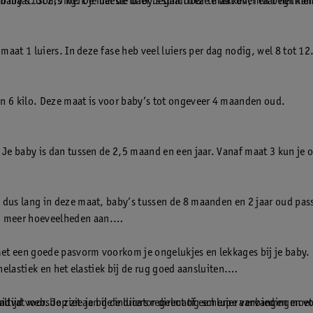
maat. Soms merk je dat de luier begint door te lekken, maar het kan oo
 baby’s tot 2,5 kg. De meeste baby’s slaan deze maat over en beginnen b
t maat 1 luiers. In deze fase heb veel luiers per dag nodig, wel 8 tot 1
en 6 kilo. Deze maat is voor baby’s tot ongeveer 4 maanden oud.
. Je baby is dan tussen de 2,5 maand en een jaar. Vanaf maat 3 kun je 
 dus lang in deze maat, baby’s tussen de 8 maanden en 2 jaar oud pass
n meer hoeveelheden aan.
 Met een goede pasvorm voorkom je ongelukjes en lekkages bij je baby
nelastiek en het elastiek bij de rug goed aansluiten.
altijd voor. Je ziet aan de indicator direct of een luier vervangen moe
ruidvat webshop zie je bij de luiers regelmatig scherpe aanbiedingen vo