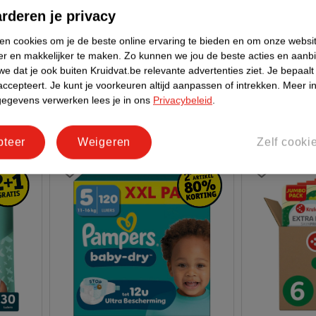
rderen je privacy
ion
Pampers Premium Protection
Kruidvat 4 M
ken cookies om je de beste online ervaring te bieden en om onze websi
Maat 6 Luiers
Valuepack
er en makkelijker te maken.
Zo kunnen we jou de beste acties en aanb
mt 6 (13-18kg), 92 stuks
mt 4 (8-14 kg
e dat je ook buiten Kruidvat.be relevante advertenties ziet.
Je bepaalt
accepteert.
Je kunt je voorkeuren altijd aanpassen of intrekken.
Meer in
42476
gegevens verwerken lees je in ons
Privacybeleid
.
pteer
Weigeren
Zelf cooki