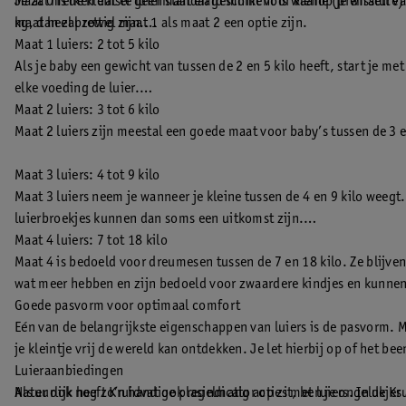
Je zal merken dat er geen standaard moment is waarop je wisselt van 
Maat 0 is de kleinste luiermaat en geschikt voor kleine (premature)
kg, dan zal zowel maat 1 als maat 2 een optie zijn.
maat heel prettig zijn.
Maat 1 luiers: 2 tot 5 kilo
Als je baby een gewicht van tussen de 2 en 5 kilo heeft, start je me
elke voeding de luier.
Maat 2 luiers: 3 tot 6 kilo
Maat 2 luiers zijn meestal een goede maat voor baby’s tussen de 3 
Maat 3 luiers: 4 tot 9 kilo
Maat 3 luiers neem je wanneer je kleine tussen de 4 en 9 kilo weegt
luierbroekjes kunnen dan soms een uitkomst zijn.
Maat 4 luiers: 7 tot 18 kilo
Maat 4 is bedoeld voor dreumesen tussen de 7 en 18 kilo. Ze blijven
wat meer hebben en zijn bedoeld voor zwaardere kindjes en kunne
Goede pasvorm voor optimaal comfort
Eén van de belangrijkste eigenschappen van luiers is de pasvorm.
je kleintje vrij de wereld kan ontdekken. Je let hierbij op of het bee
Luieraanbiedingen
Als er ook nog zo’n handige plasindicator op zit, ben je ongelukjes 
Natuurlijk heeft Kruidvat ook regelmatig acties met luiers. In de K