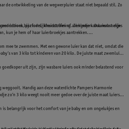
ar de ontwikkeling van de wegwerpluier staat niet bepaald stil. Zo
geen lotions, parfums, kleurstoffen of allergenen. Daarnaast zijn
n onderbroek bij zindelijkheidstraining. Je kindje kan luierbroekjes
aan, kun je hem of haar luierbroekjes aantrekken.
t om mee te zwemmen. Met een gewone luier kan dat niet, omdat die
by’s van 3 kilo tot kinderen van 20 kilo. De juiste maat zwemluier
jn goedkoper uit zijn, zijn wasbare luiers ook minder belastend voor
plaag weggooit. Handig aan deze waterdichte Pampers Harmonie
indje zo’n 3 kilo weegt nooit meer gedoe over de juiste maat luiers.
vorm is belangrijk voor het comfort van je baby en om ongelukjes en