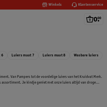
Winkels
Klantenservice
0
.
00
 6
Luiers maat 7
Luiers maat 8
Wasbare luiers
rtiment. Van Pampers tot de voordelige luiers van het Kruidvat Merk.
assortiment. Je kindje geniet met onze luiers altijd van droge