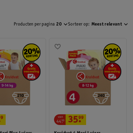
Producten per pagina
20
Sorteer op:
Meest relevant
van
.
99
35
.
99
44
.
99