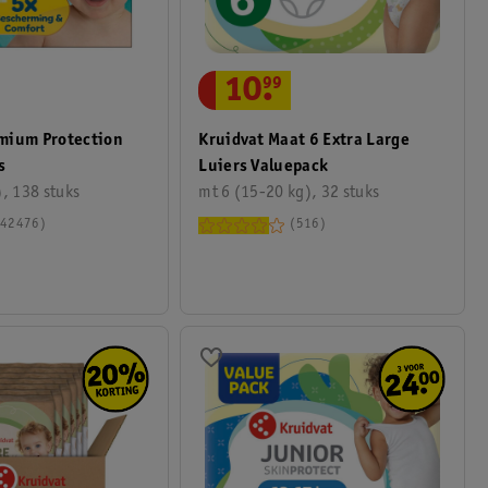
10
.
99
mium Protection
Kruidvat Maat 6 Extra Large
s
Luiers Valuepack
, 138 stuks
mt 6 (15-20 kg), 32 stuks
42476
516