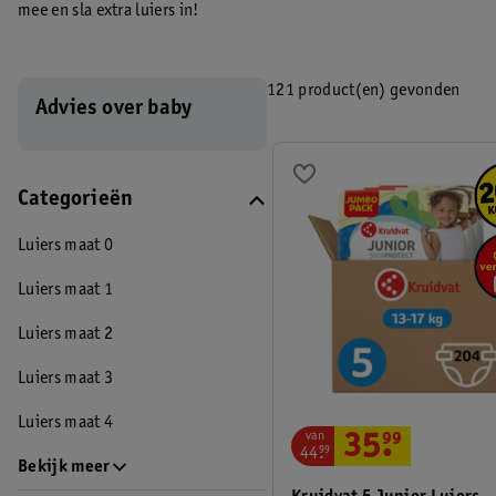
mee en sla extra luiers in!
121 product(en) gevonden
Advies over baby
Categorieën
Luiers maat 0
Luiers maat 1
Luiers maat 2
Luiers maat 3
Luiers maat 4
van
35
.
99
44
.
99
Bekijk meer