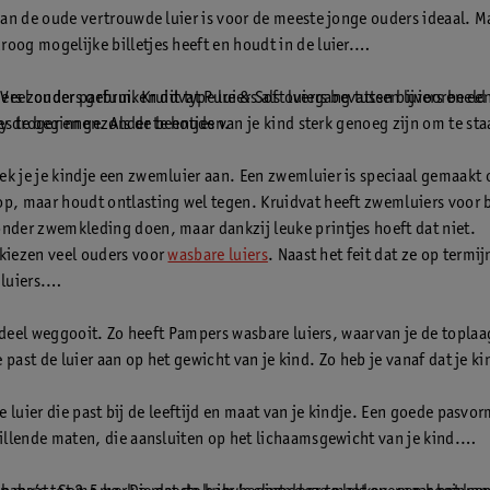
van de oude vertrouwde luier is voor de meeste jonge ouders ideaal. Ma
og mogelijke billetjes heeft en houdt in de luier.
iers zonder parfum. Kruidvat Pure & Soft luiers bevatten bijvoorbeeld 
. Veel ouders gebruiken dit type luiers als overgang tussen luiers en ee
by droger en gezonder te houden.
es te beginnen. Als de beentjes van je kind sterk genoeg zijn om te st
ek je je kindje een zwemluier aan. Een zwemluier is speciaal gemaak
, maar houdt ontlasting wel tegen. Kruidvat heeft zwemluiers voor ba
nder zwemkleding doen, maar dankzij leuke printjes hoeft dat niet.
 kiezen veel ouders voor
wasbare luiers
. Naast het feit dat ze op termi
luiers.
een deel weggooit. Zo heeft Pampers wasbare luiers, waarvan je de to
Je past de luier aan op het gewicht van je kind. Zo heb je vanaf dat je k
cte luier die past bij de leeftijd en maat van je kindje. Een goede pas
illende maten, die aansluiten op het lichaamsgewicht van je kind.