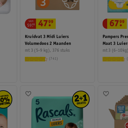
van
47
.
99
67
.
99
59
.
99
Kruidvat 3 Midi Luiers
Pampers Pre
Volumedoos 2 Maanden
Maat 3 Luier
mt 3 (5-9 kg), 376 stuks
mt 3 (6-10kg)
741