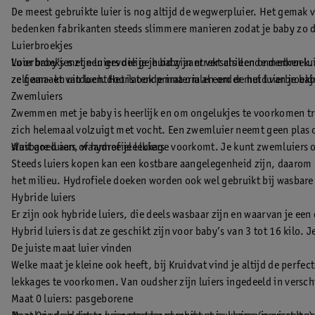
De meest gebruikte luier is nog altijd de wegwerpluier. Het gemak 
bedenken fabrikanten steeds slimmere manieren zodat je baby zo dro
Luierbroekjes
Voor baby’s met een gevoelige huid zijn er verschillende merken lu
Luierbroekjes zijn luiers die je je baby aantrekt als een onderbroek
ze gemaakt van luchtdoorlatende materialen om de huid van je ba
zelf aan- en uitdoen. Het is ook prima om al eerder met luierbroekj
Zwemluiers
Zwemmen met je baby is heerlijk en om ongelukjes te voorkomen tr
zich helemaal volzuigt met vocht. Een zwemluier neemt geen plas op
sluit goed aan, waarmee je lekkage voorkomt. Je kunt zwemluiers o
Wasbare luiers of hydrofiele luiers
Steeds luiers kopen kan een kostbare aangelegenheid zijn, daarom
het milieu. Hydrofiele doeken worden ook wel gebruikt bij wasbare 
Hybride luiers
Er zijn ook hybride luiers, die deels wasbaar zijn en waarvan je 
Hybrid luiers is dat ze geschikt zijn voor baby’s van 3 tot 16 kilo. 
De juiste maat luier vinden
Welke maat je kleine ook heeft, bij Kruidvat vind je altijd de perfe
lekkages te voorkomen. Van oudsher zijn luiers ingedeeld in versch
Maat 0 luiers: pasgeborene