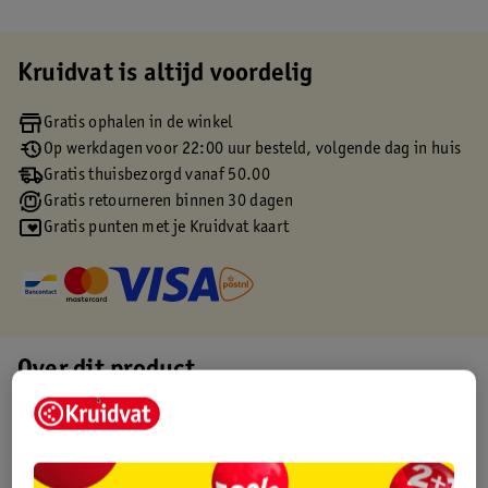
Kruidvat is altijd voordelig
Gratis ophalen in de winkel
Op werkdagen voor 22:00 uur besteld, volgende dag in huis
Gratis thuisbezorgd vanaf 50.00
Gratis retourneren binnen 30 dagen
Gratis punten met je Kruidvat kaart
Over dit product
Productinformatie
Etiketinformatie