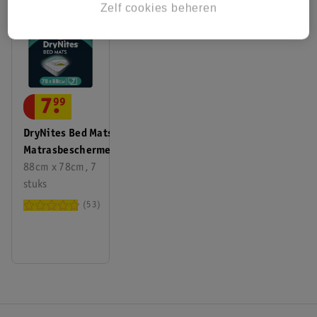
Zelf cookies beheren
7
.
99
DryNites Bed Mats
Matrasbeschermers
88cm x 78cm, 7
stuks
53