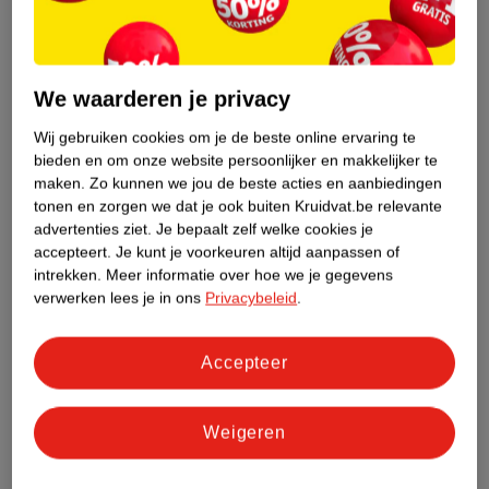
Nature Impact Score
Dit product heeft (nog) geen Nature
We waarderen je privacy
Impact Score.
Wij gebruiken cookies om je de beste online ervaring te
Meer informatie
bieden en om onze website persoonlijker en makkelijker te
maken.
Zo kunnen we jou de beste acties en aanbiedingen
tonen en zorgen we dat je ook buiten Kruidvat.be relevante
Bestel & Bezorginformatie
advertenties ziet.
Je bepaalt zelf welke cookies je
accepteert.
Je kunt je voorkeuren altijd aanpassen of
intrekken.
Meer informatie over hoe we je gegevens
verwerken lees je in ons
Privacybeleid
.
Bekijk ook
Meer
Kruidvat
Alle Luiers maat 4
Accepteer
Hoe controleren wij de reviews?
Weigeren
ANDEREN KOCHTEN OOK