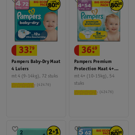
36
.
49
33
.
79
Pampers Premium
Pampers Baby-Dry Maat
Protection Maat 4+
4 Luiers
Luiers
mt 4+ (10-15kg), 54
mt 4 (9-14kg), 72 stuks
stuks
42476
42476