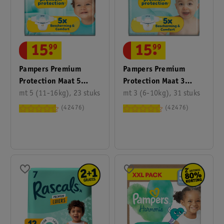
15
.
99
15
.
99
Pampers Premium
Pampers Premium
Protection Maat 5
Protection Maat 3
Luiers
mt 5 (11-16kg), 23 stuks
Luiers
mt 3 (6-10kg), 31 stuks
42476
42476