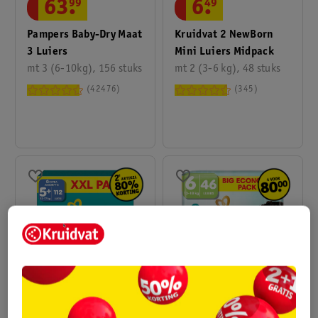
63
.
99
6
.
49
Pampers Baby-Dry Maat
Kruidvat 2 NewBorn
3 Luiers
Mini Luiers Midpack
mt 3 (6-10kg), 156 stuks
mt 2 (3-6 kg), 48 stuks
42476
345
62
.
49
35
.
79