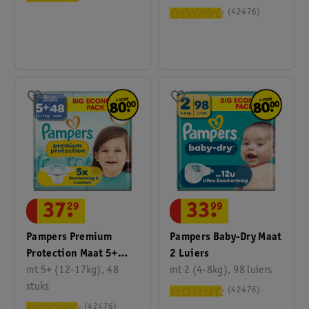
42476
37
.
29
33
.
99
Pampers Premium
Pampers Baby-Dry Maat
Protection Maat 5+
2 Luiers
Luiers
mt 5+ (12-17kg), 48
mt 2 (4-8kg), 98 luiers
stuks
42476
42476