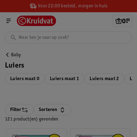
Voor 22:00 besteld, morgen in huis
0
.
00
Baby
Luiers
Luiers maat 0
Luiers maat 1
Luiers maat 2
Lui
Filter
Sorteren
121 product(en) gevonden