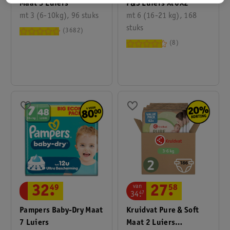
P&S Luiers Xl 6X2
Maat 3 Luiers
mt 6 (16-21 kg), 168
mt 3 (6-10kg), 96 stuks
stuks
3682
8
van
32
.
49
27
.
58
34
.
47
Pampers Baby-Dry Maat
Kruidvat Pure & Soft
7 Luiers
Maat 2 Luiers