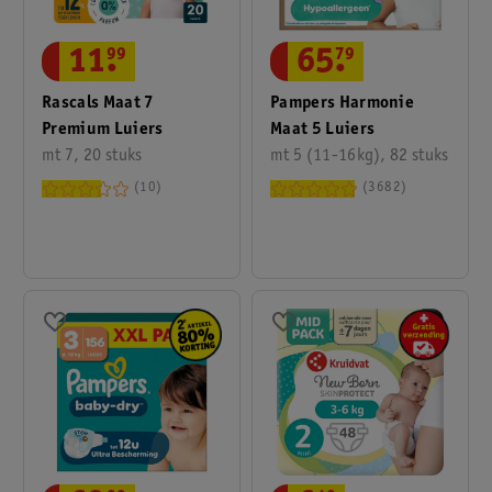
11
.
99
65
.
79
Rascals Maat 7
Pampers Harmonie
Premium Luiers
Maat 5 Luiers
mt 7, 20 stuks
mt 5 (11-16kg), 82 stuks
10
3682