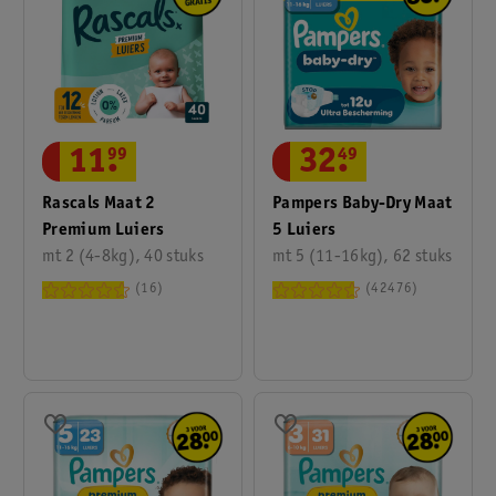
11
.
99
32
.
49
Rascals Maat 2
Pampers Baby-Dry Maat
Premium Luiers
5 Luiers
mt 2 (4-8kg), 40 stuks
mt 5 (11-16kg), 62 stuks
16
42476