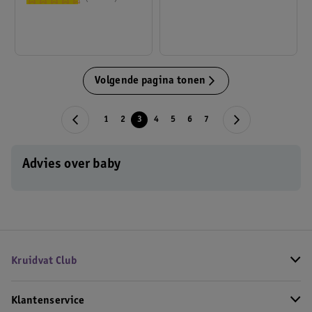
Volgende pagina tonen
1
2
3
4
5
6
7
Advies over baby
Kruidvat Club
Klantenservice