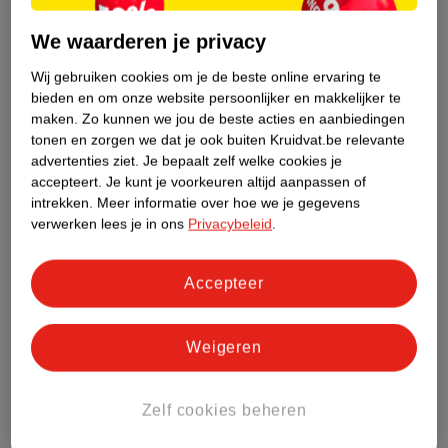
Pampers Baby-Dry Maat
Pampers Premium
5+ Luiers
Protection Maat 6
We waarderen je privacy
mt 5+ (12-17kg), 112
Luiers
mt 6 (13-18kg), 46 stuks
luiers
Wij gebruiken cookies om je de beste online ervaring te
42476
bieden en om onze website persoonlijker en makkelijker te
42476
maken.
Zo kunnen we jou de beste acties en aanbiedingen
tonen en zorgen we dat je ook buiten Kruidvat.be relevante
advertenties ziet.
Je bepaalt zelf welke cookies je
accepteert.
Je kunt je voorkeuren altijd aanpassen of
intrekken.
Meer informatie over hoe we je gegevens
verwerken lees je in ons
Privacybeleid
.
Accepteer
Weigeren
van
47
.
99
56
.
29
59
.
99
Zelf cookies beheren
Kruidvat Kruidvat Sru
Pampers Harmonie