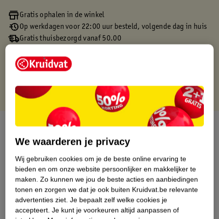
Gratis ophalen in de winkel
Op werkdagen voor 22:00 uur besteld, volgende dag in huis
Gratis thuisbezorgd vanaf 50.00
Gratis retourneren binnen 30 dagen
Gratis punten met je Kruidvat kaart
Over dit product
We waarderen je privacy
Productinformatie
Wij gebruiken cookies om je de beste online ervaring te
bieden en om onze website persoonlijker en makkelijker te
Etiketinformatie
maken.
Zo kunnen we jou de beste acties en aanbiedingen
tonen en zorgen we dat je ook buiten Kruidvat.be relevante
advertenties ziet.
Je bepaalt zelf welke cookies je
Nature Impact Score
accepteert.
Je kunt je voorkeuren altijd aanpassen of