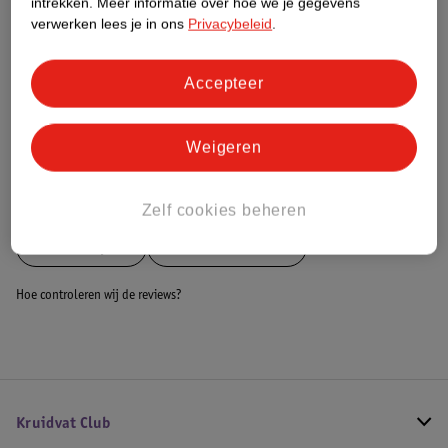
intrekken.
Meer informatie over hoe we je gegevens
Dit product heeft (nog) geen Nature
verwerken lees je in ons
Privacybeleid
.
Impact Score.
Meer informatie
Accepteer
Bestel & Bezorginformatie
Weigeren
Bekijk ook
Zelf cookies beheren
Meer
Pampers
Alle Luiers maat 4
Hoe controleren wij de reviews?
Kruidvat Club