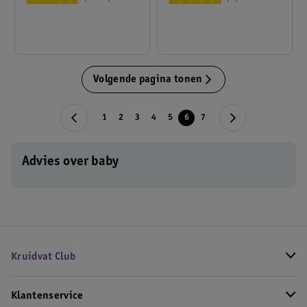
Volgende pagina tonen
1
2
3
4
5
6
7
Advies over baby
Kruidvat Club
Klantenservice