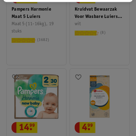
Pampers Harmonie
Kruidvat Bewaarzak
Maat 5 Luiers
Voor Wasbare Luiers
Maat 5 (11-16kg), 19
Met Berenprint
wit
stuks
8
3682
14
.
99
4
.
99