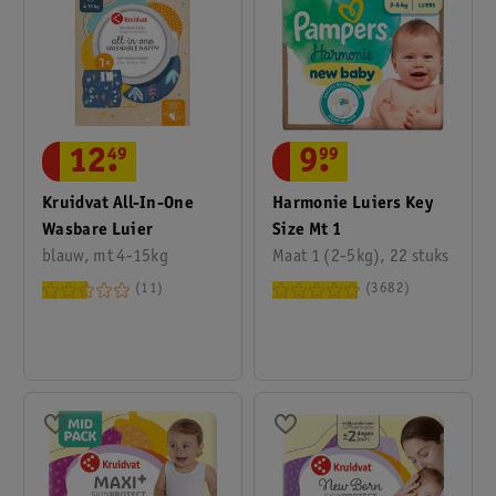
12
.
49
9
.
99
Kruidvat All-In-One
Harmonie Luiers Key
Wasbare Luier
Size Mt 1
blauw, mt 4-15kg
Maat 1 (2-5kg), 22 stuks
11
3682