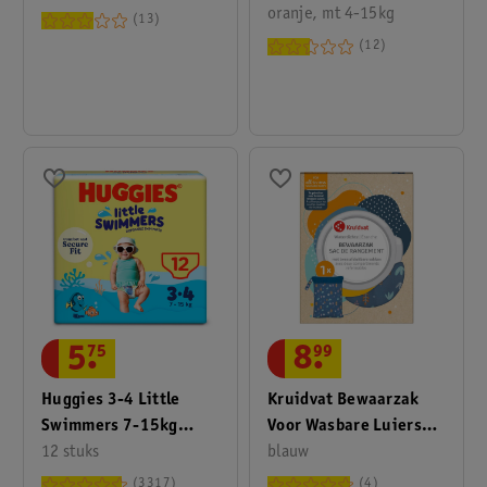
oranje, mt 4-15kg
Luiers
13
12
5
.
75
8
.
99
Huggies 3-4 Little
Kruidvat Bewaarzak
Swimmers 7-15kg
Voor Wasbare Luiers
Zwemluiers
12 stuks
Met Plantenprint
blauw
3317
4