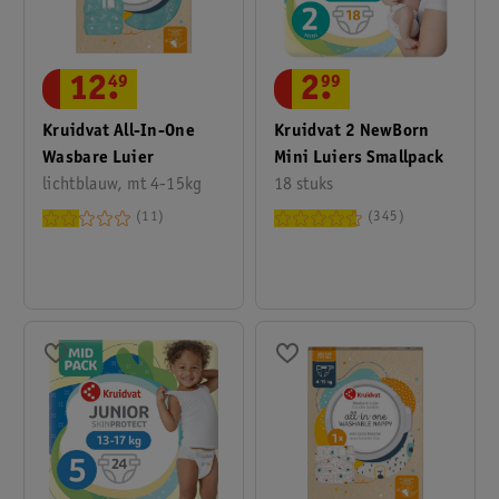
12
.
49
2
.
99
Kruidvat All-In-One
Kruidvat 2 NewBorn
Wasbare Luier
Mini Luiers Smallpack
lichtblauw, mt 4-15kg
18 stuks
11
345