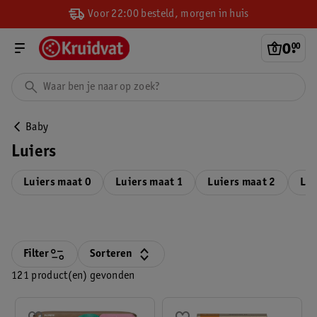
Voor 22:00 besteld, morgen in huis
0
.
00
Baby
Luiers
Luiers maat 0
Luiers maat 1
Luiers maat 2
Lui
Filter
Sorteren
121 product(en) gevonden