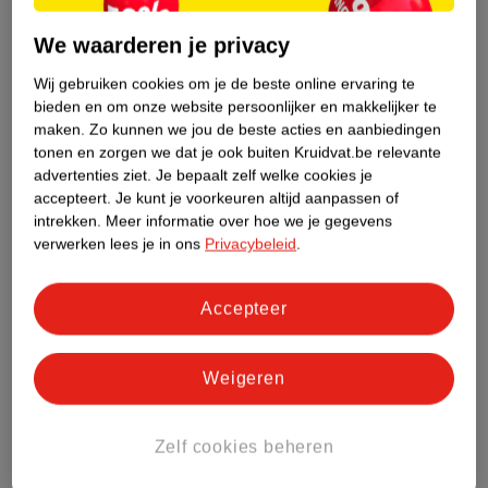
2
.
99
5
.
75
We waarderen je privacy
Kruidvat 0 NewBorn
Huggies 2-3 Little
Extra Small Luiers
Swimmers 3-8 Kg
Wij gebruiken cookies om je de beste online ervaring te
bieden en om onze website persoonlijker en makkelijker te
Smallpack
mt 0 (tot circa 3 kg), 20
Zwemluiers
12 stuks
maken.
Zo kunnen we jou de beste acties en aanbiedingen
stuks
4
tonen en zorgen we dat je ook buiten Kruidvat.be relevante
92
advertenties ziet.
Je bepaalt zelf welke cookies je
accepteert.
Je kunt je voorkeuren altijd aanpassen of
intrekken.
Meer informatie over hoe we je gegevens
verwerken lees je in ons
Privacybeleid
.
Accepteer
Weigeren
Zelf cookies beheren
14
.
99
8
.
99