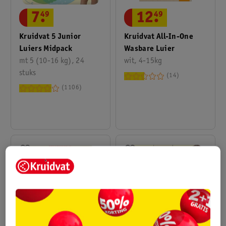
7
.
49
12
.
49
Kruidvat 5 Junior
Kruidvat All-In-One
Luiers Midpack
Wasbare Luier
mt 5 (10-16 kg), 24
wit, 4-15kg
stuks
14
1106