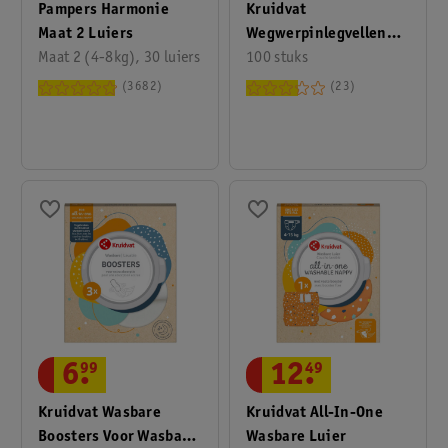
Pampers Harmonie
Kruidvat
Maat 2 Luiers
Wegwerpinlegvellen
Maat 2 (4-8kg), 30 luiers
Voor Wasbare Luiers
100 stuks
3682
23
12
.
49
6
.
99
Kruidvat All-In-One
Kruidvat Wasbare
Wasbare Luier
Boosters Voor Wasbare