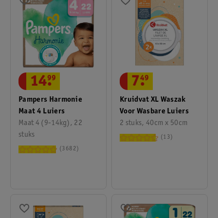
14
.
99
7
.
49
Pampers Harmonie
Kruidvat XL Waszak
Maat 4 Luiers
Voor Wasbare Luiers
Maat 4 (9-14kg), 22
2 stuks, 40cm x 50cm
stuks
13
3682