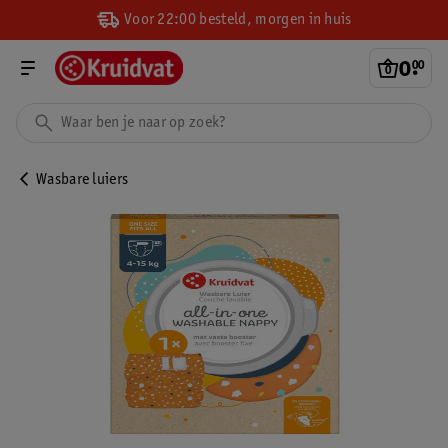
Voor 22:00 besteld, morgen in huis
0
.
00
Wasbare luiers