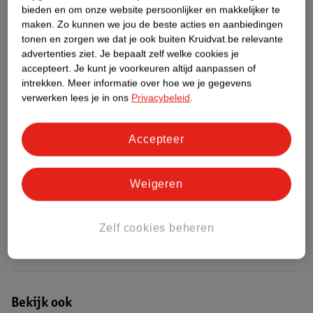
bieden en om onze website persoonlijker en makkelijker te
maken.
Zo kunnen we jou de beste acties en aanbiedingen
Etiketinformatie
tonen en zorgen we dat je ook buiten Kruidvat.be relevante
advertenties ziet.
Je bepaalt zelf welke cookies je
accepteert.
Je kunt je voorkeuren altijd aanpassen of
Nature Impact Score
intrekken.
Meer informatie over hoe we je gegevens
Rood (-) = hoge impact op het milieu.
verwerken lees je in ons
Privacybeleid
.
Groen (+) = lage impact op het milieu.
Gebaseerd op wereldwijde
Accepteer
gemiddelden.
Nature Impact Score: 51%
Weigeren
Gemiddelde voor Babyluiers en Accessoires: 38%
Hogere score betekent lagere impact
Zelf cookies beheren
Bestel & Bezorginformatie
Bekijk ook