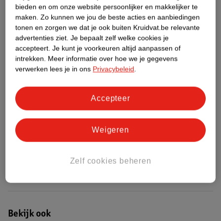
bieden en om onze website persoonlijker en makkelijker te
maken.
Zo kunnen we jou de beste acties en aanbiedingen
Etiketinformatie
tonen en zorgen we dat je ook buiten Kruidvat.be relevante
advertenties ziet.
Je bepaalt zelf welke cookies je
accepteert.
Je kunt je voorkeuren altijd aanpassen of
Nature Impact Score
intrekken.
Meer informatie over hoe we je gegevens
Rood (-) = hoge impact op het milieu.
verwerken lees je in ons
Privacybeleid
.
Groen (+) = lage impact op het milieu.
Gebaseerd op wereldwijde
Accepteer
gemiddelden.
Nature Impact Score: 51%
Weigeren
Gemiddelde voor Was- en strijkhulpmiddelen: 41%
Hogere score betekent lagere impact
Zelf cookies beheren
Bestel & Bezorginformatie
Bekijk ook