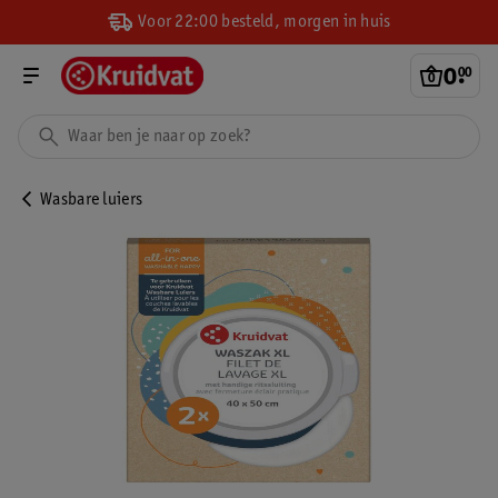
Voor 22:00 besteld, morgen in huis
0
.
00
Wasbare luiers