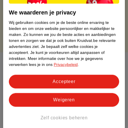
Op werkdagen voor 22:00 uur besteld, volgende dag in huis
Gratis thuisbezorgd vanaf 50.00
We waarderen je privacy
Gratis retourneren binnen 30 dagen
Wij gebruiken cookies om je de beste online ervaring te
Gratis punten met je Kruidvat kaart
bieden en om onze website persoonlijker en makkelijker te
maken.
Zo kunnen we jou de beste acties en aanbiedingen
tonen en zorgen we dat je ook buiten Kruidvat.be relevante
advertenties ziet.
Je bepaalt zelf welke cookies je
accepteert.
Je kunt je voorkeuren altijd aanpassen of
intrekken.
Meer informatie over hoe we je gegevens
Over dit product
verwerken lees je in ons
Privacybeleid
.
Productinformatie
Accepteer
Etiketinformatie
Weigeren
Nature Impact Score
Dit product heeft (nog) geen Nature
Zelf cookies beheren
Impact Score.