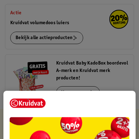
Actie
Kruidvat volumedoos luiers
Bekijk alle actieproducten
Kruidvat Baby KadoBox boordevol
A-merk en Kruidvat merk
producten!
Vraag nu aan
Kruidvat is altijd voordelig
Gratis ophalen in de winkel