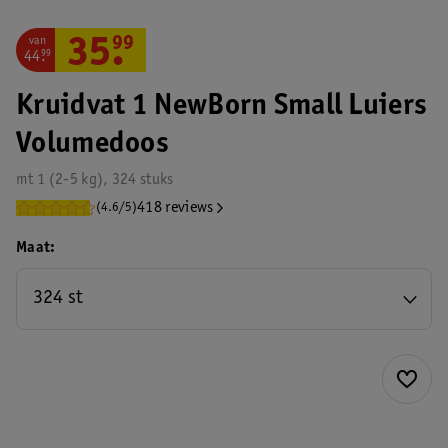
van
35
.
99
44
.
99
Kruidvat 1 NewBorn Small Luiers
Volumedoos
mt 1 (2-5 kg), 324 stuks
418 reviews
(4.6/5)
Maat
324 st