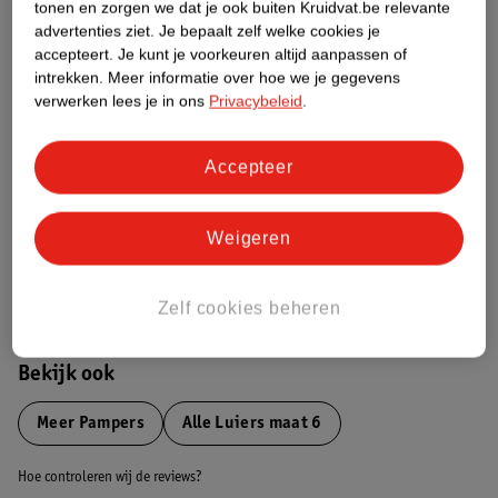
tonen en zorgen we dat je ook buiten Kruidvat.be relevante
advertenties ziet.
Je bepaalt zelf welke cookies je
Etiketinformatie
accepteert.
Je kunt je voorkeuren altijd aanpassen of
intrekken.
Meer informatie over hoe we je gegevens
verwerken lees je in ons
Privacybeleid
.
Nature Impact Score
Dit product heeft (nog) geen Nature
Accepteer
Impact Score.
Meer informatie
Weigeren
Bestel & Bezorginformatie
Zelf cookies beheren
Bekijk ook
Meer
Pampers
Alle Luiers maat 6
Hoe controleren wij de reviews?