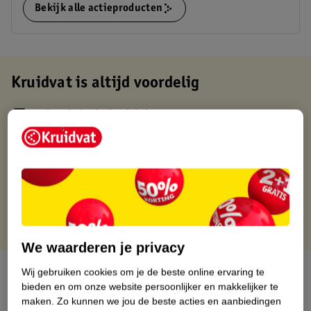
Bekijk alle actieproducten
Kruidvat is altijd voordelig
Gratis ophalen in de winkel
Op werkdagen voor 22:00 uur besteld, volgende dag in huis
Gratis thuisbezorgd vanaf 50.00
Gratis retourneren binnen 30 dagen
Gratis punten met je Kruidvat kaart
We waarderen je privacy
Over dit product
Wij gebruiken cookies om je de beste online ervaring te
bieden en om onze website persoonlijker en makkelijker te
maken.
Zo kunnen we jou de beste acties en aanbiedingen
Productinformatie