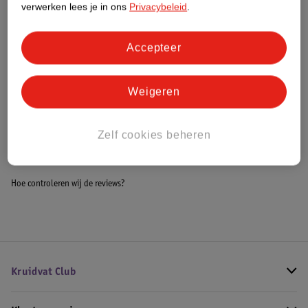
verwerken lees je in ons
Privacybeleid
.
Meer informatie
Accepteer
Bestel & Bezorginformatie
Weigeren
Bekijk ook
Zelf cookies beheren
Meer
Kruidvat
Alle Luiers maat 8
Hoe controleren wij de reviews?
Kruidvat Club