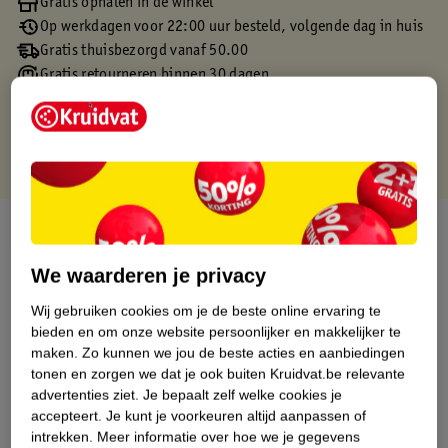
Gratis ophalen in de winkel
Op werkdagen voor 22:00 uur besteld, volgende dag in huis
Gratis thuisbezorgd vanaf 50.00
Gratis retourneren binnen 30 dagen
Gratis punten met je Kruidvat kaart
Over dit product
We waarderen je privacy
Productinformatie
Wij gebruiken cookies om je de beste online ervaring te
bieden en om onze website persoonlijker en makkelijker te
Etiketinformatie
maken.
Zo kunnen we jou de beste acties en aanbiedingen
tonen en zorgen we dat je ook buiten Kruidvat.be relevante
Nature Impact Score
advertenties ziet.
Je bepaalt zelf welke cookies je
accepteert.
Je kunt je voorkeuren altijd aanpassen of
Dit product heeft (nog) geen Nature
intrekken.
Meer informatie over hoe we je gegevens
Impact Score.